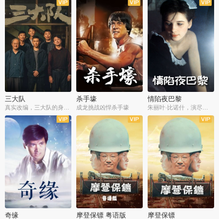
三大队
杀手壕
情陷夜巴黎
真实改编，三大队的身世浮沉
成龙挑战凶悍杀手壕
朱丽叶·比诺什，演尽失爱之痛
奇缘
摩登保镖 粤语版
摩登保镖