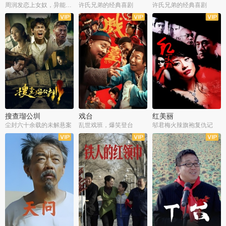
周润发恋上女奴，异能护体战邪派
许氏兄弟的经典喜剧
许氏兄弟的经典喜剧
搜查瑠公圳
戏台
红美丽
尘封六十余载的未解悬案
乱世戏班，爆笑登台
邬君梅火辣旗袍复仇记