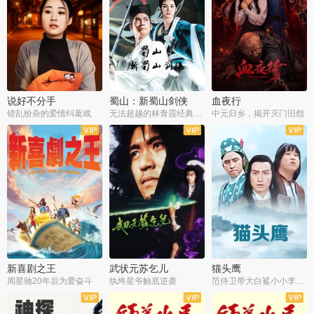
说好不分手
蜀山：新蜀山剑侠
血夜行
错乱纷杂的爱情纠葛戏
无法超越的林青霞经典角色
中元归乡，揭开灭门旧怨
新喜剧之王
武状元苏乞儿
猫头鹰
周星驰20年后为爱奋斗
纨绔星爷触底逆袭
范侍卫带大白鲨小小李破案寻妃