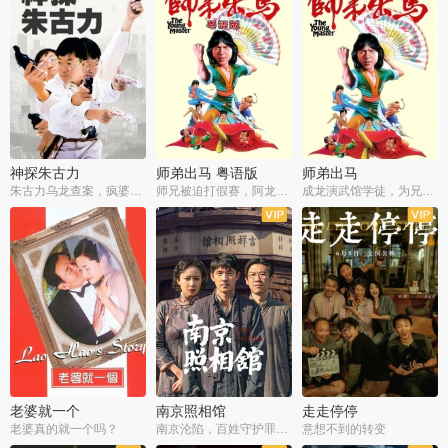
神探朱古力
师弟出马 粤语版
师弟出马
朱古力乌龙查案，疯婆子神助攻
师兄被迫打假赛，阿龙追查斗黑帮
成龙演武馆学徒，为兄搏命战黑道
老婆就一个
南京照相馆
走走停停
老婆真的就一个吗？
南京沦陷，百姓守护罪证底片
意想不到的转变