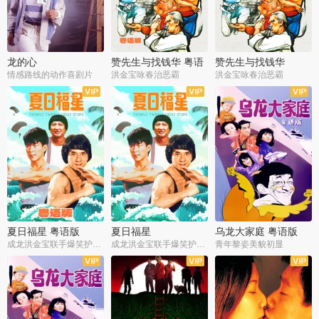
龙的心
赞先生与找钱华 粤语
赞先生与找钱华
版
情感路线的动作喜剧片
洪金宝咏春治恶霸
洪金宝咏春治恶霸
夏日福星 粤语版
夏日福星
乌龙大家庭 粤语版
成龙洪金宝联手爆笑护美女
成龙洪金宝联手爆笑护美女
青年黎姿美貌初显