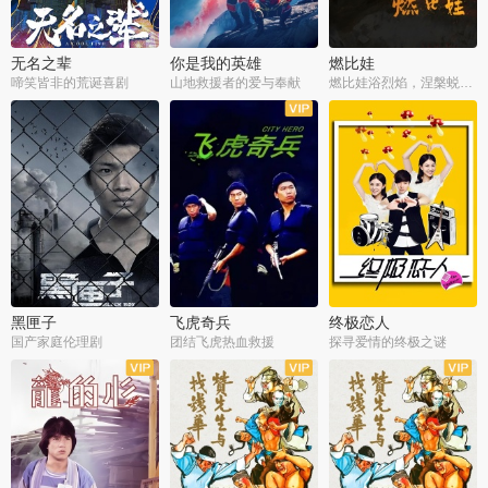
无名之辈
你是我的英雄
燃比娃
啼笑皆非的荒诞喜剧
山地救援者的爱与奉献
燃比娃浴烈焰，涅槃蜕变成人
黑匣子
飞虎奇兵
终极恋人
国产家庭伦理剧
团结飞虎热血救援
探寻爱情的终极之谜