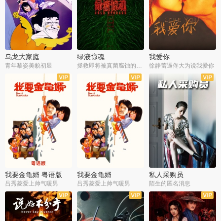
乌龙大家庭
绿液惊魂
我爱你
青年黎姿美貌初显
拯救即将被真菌腐蚀的世界
徐静蕾逼佟大为说我爱你
我要金龟婿 粤语版
我要金龟婿
私人采购员
吕秀菱爱上帅气暖男
吕秀菱爱上帅气暖男
陌生的匿名消息