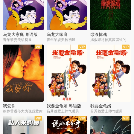
乌龙大家庭 粤语版
乌龙大家庭
绿液惊魂
青年黎姿美貌初显
青年黎姿美貌初显
拯救即将被真菌腐蚀的世界
我爱你
我要金龟婿 粤语版
我要金龟婿
徐静蕾逼佟大为说我爱你
吕秀菱爱上帅气暖男
吕秀菱爱上帅气暖男