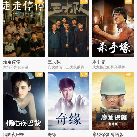
走走停停
三大队
杀手壕
意想不到的转变
真实改编，三大队的身世浮沉
成龙挑战凶悍杀手壕
情陷夜巴黎
奇缘
摩登保镖 粤语版