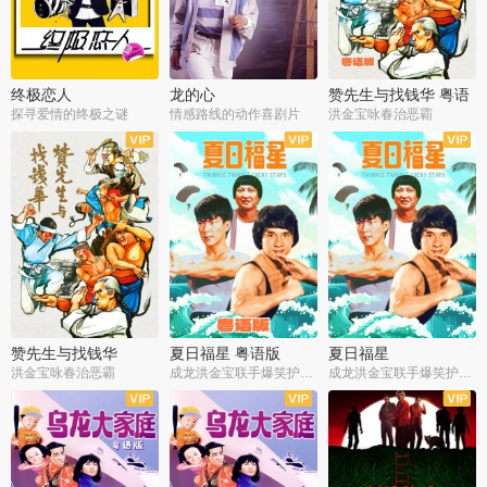
终极恋人
龙的心
赞先生与找钱华 粤语
版
探寻爱情的终极之谜
情感路线的动作喜剧片
洪金宝咏春治恶霸
赞先生与找钱华
夏日福星 粤语版
夏日福星
洪金宝咏春治恶霸
成龙洪金宝联手爆笑护美女
成龙洪金宝联手爆笑护美女