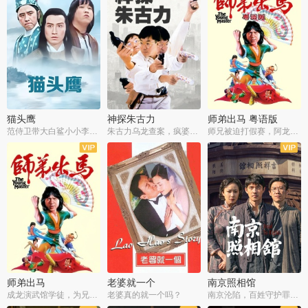
猫头鹰
神探朱古力
师弟出马 粤语版
范侍卫带大白鲨小小李破案寻妃
朱古力乌龙查案，疯婆子神助攻
师兄被迫打假赛，阿龙追查斗黑帮
师弟出马
老婆就一个
南京照相馆
成龙演武馆学徒，为兄搏命战黑道
老婆真的就一个吗？
南京沦陷，百姓守护罪证底片