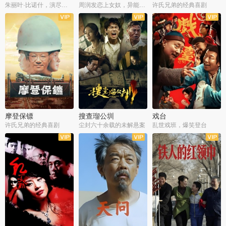
朱丽叶·比诺什，演尽失爱之痛
周润发恋上女奴，异能护体战邪派
许氏兄弟的经典喜剧
摩登保镖
搜查瑠公圳
戏台
许氏兄弟的经典喜剧
尘封六十余载的未解悬案
乱世戏班，爆笑登台