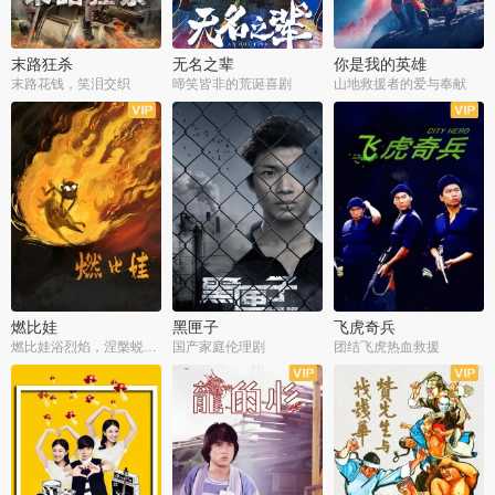
末路狂杀
无名之辈
你是我的英雄
末路花钱，笑泪交织
啼笑皆非的荒诞喜剧
山地救援者的爱与奉献
燃比娃
黑匣子
飞虎奇兵
燃比娃浴烈焰，涅槃蜕变成人
国产家庭伦理剧
团结飞虎热血救援