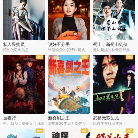
私人采购员
说好不分手
蜀山：新蜀山剑侠
陌生的匿名消息
错乱纷杂的爱情纠葛戏
无法超越的林青霞经典角色
血夜行
新喜剧之王
武状元苏乞儿
中元归乡，揭开灭门旧怨
周星驰20年后为爱奋斗
纨绔星爷触底逆袭