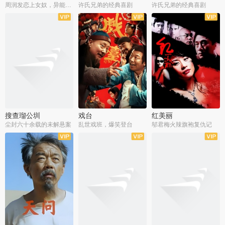
周润发恋上女奴，异能护体战邪派
许氏兄弟的经典喜剧
许氏兄弟的经典喜剧
搜查瑠公圳
戏台
红美丽
尘封六十余载的未解悬案
乱世戏班，爆笑登台
邬君梅火辣旗袍复仇记