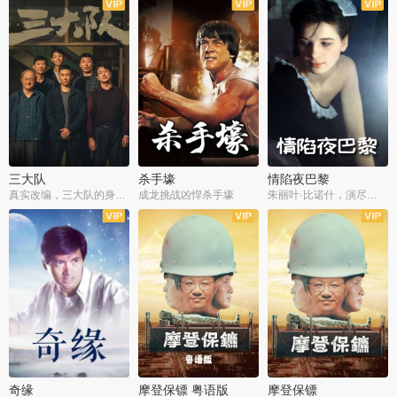
三大队
杀手壕
情陷夜巴黎
真实改编，三大队的身世浮沉
成龙挑战凶悍杀手壕
朱丽叶·比诺什，演尽失爱之痛
奇缘
摩登保镖 粤语版
摩登保镖