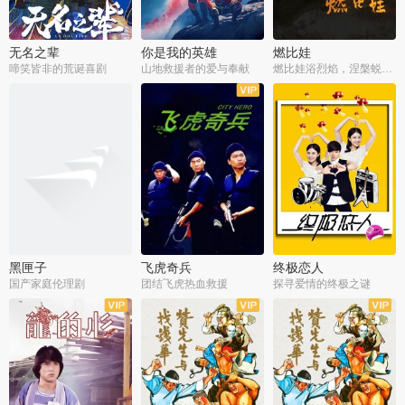
无名之辈
你是我的英雄
燃比娃
啼笑皆非的荒诞喜剧
山地救援者的爱与奉献
燃比娃浴烈焰，涅槃蜕变成人
黑匣子
飞虎奇兵
终极恋人
国产家庭伦理剧
团结飞虎热血救援
探寻爱情的终极之谜