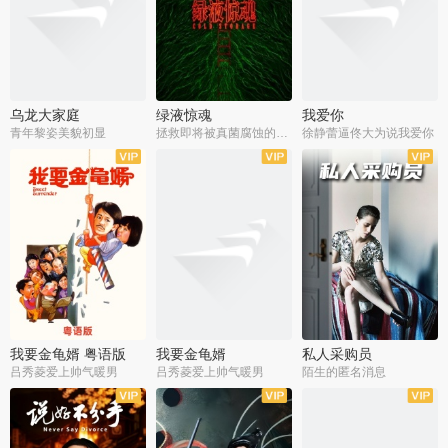
乌龙大家庭
绿液惊魂
我爱你
青年黎姿美貌初显
拯救即将被真菌腐蚀的世界
徐静蕾逼佟大为说我爱你
我要金龟婿 粤语版
我要金龟婿
私人采购员
吕秀菱爱上帅气暖男
吕秀菱爱上帅气暖男
陌生的匿名消息