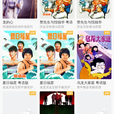
龙的心
赞先生与找钱华 粤语
赞先生与找钱华
版
情感路线的动作喜剧片
洪金宝咏春治恶霸
洪金宝咏春治恶霸
夏日福星 粤语版
夏日福星
乌龙大家庭 粤语版
成龙洪金宝联手爆笑护美女
成龙洪金宝联手爆笑护美女
青年黎姿美貌初显