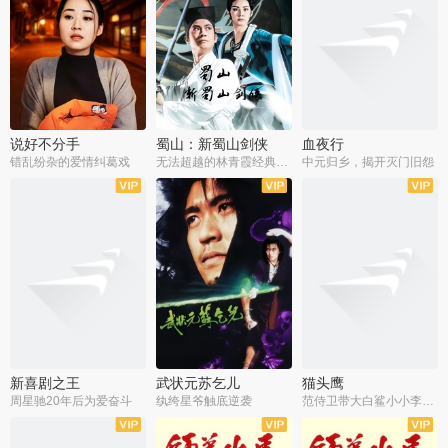
说好不分手
蜀山：新蜀山剑侠
血夜行
错乱纷杂的爱情纠葛戏
无法超越的林青霞经典角色
中元归乡，揭开灭门旧怨
新喜剧之王
武状元苏乞儿
猫头鹰
周星驰20年后为爱奋斗
纨绔星爷触底逆袭
范侍卫带大白鲨小小李破案寻妃