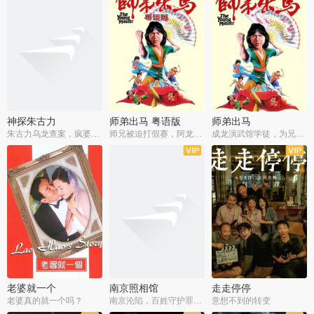
神探朱古力
师弟出马 粤语版
师弟出马
朱古力乌龙查案，疯婆子神助攻
师兄被迫打假赛，阿龙追查斗黑帮
成龙演武馆学徒，为兄搏命战黑道
老婆就一个
南京照相馆
走走停停
老婆真的就一个吗？
南京沦陷，百姓守护罪证底片
意想不到的转变