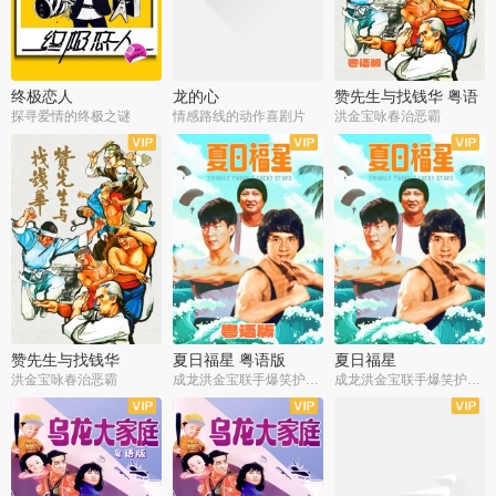
终极恋人
龙的心
赞先生与找钱华 粤语
版
探寻爱情的终极之谜
情感路线的动作喜剧片
洪金宝咏春治恶霸
赞先生与找钱华
夏日福星 粤语版
夏日福星
洪金宝咏春治恶霸
成龙洪金宝联手爆笑护美女
成龙洪金宝联手爆笑护美女