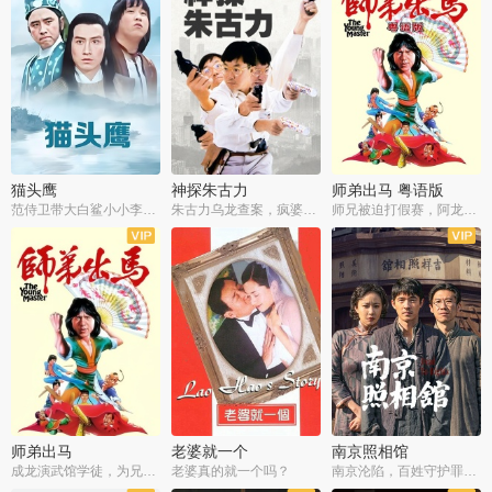
猫头鹰
神探朱古力
师弟出马 粤语版
范侍卫带大白鲨小小李破案寻妃
朱古力乌龙查案，疯婆子神助攻
师兄被迫打假赛，阿龙追查斗黑帮
师弟出马
老婆就一个
南京照相馆
成龙演武馆学徒，为兄搏命战黑道
老婆真的就一个吗？
南京沦陷，百姓守护罪证底片