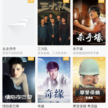
走走停停
三大队
杀手壕
意想不到的转变
真实改编，三大队的身世浮沉
成龙挑战凶悍杀手壕
情陷夜巴黎
奇缘
摩登保镖 粤语版