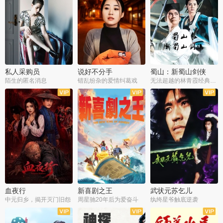
私人采购员
说好不分手
蜀山：新蜀山剑侠
陌生的匿名消息
错乱纷杂的爱情纠葛戏
无法超越的林青霞经典角色
血夜行
新喜剧之王
武状元苏乞儿
中元归乡，揭开灭门旧怨
周星驰20年后为爱奋斗
纨绔星爷触底逆袭