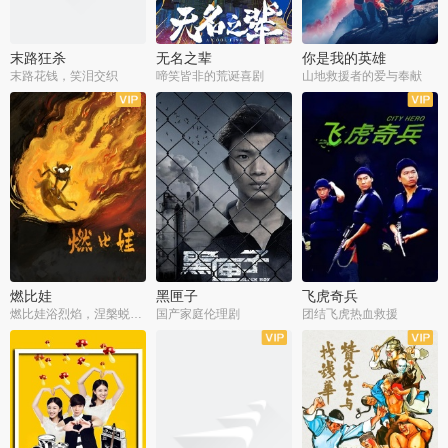
末路狂杀
无名之辈
你是我的英雄
末路花钱，笑泪交织
啼笑皆非的荒诞喜剧
山地救援者的爱与奉献
燃比娃
黑匣子
飞虎奇兵
燃比娃浴烈焰，涅槃蜕变成人
国产家庭伦理剧
团结飞虎热血救援