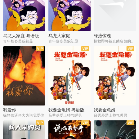
乌龙大家庭 粤语版
乌龙大家庭
绿液惊魂
青年黎姿美貌初显
青年黎姿美貌初显
拯救即将被真菌腐蚀的世界
我爱你
我要金龟婿 粤语版
我要金龟婿
徐静蕾逼佟大为说我爱你
吕秀菱爱上帅气暖男
吕秀菱爱上帅气暖男