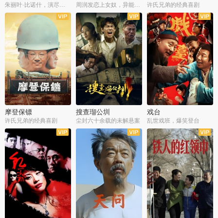
朱丽叶·比诺什，演尽失爱之痛
周润发恋上女奴，异能护体战邪派
许氏兄弟的经典喜剧
摩登保镖
搜查瑠公圳
戏台
许氏兄弟的经典喜剧
尘封六十余载的未解悬案
乱世戏班，爆笑登台