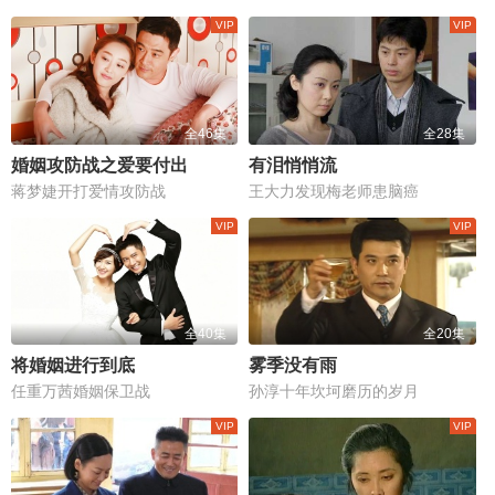
全46集
全28集
婚姻攻防战之爱要付出
有泪悄悄流
蒋梦婕开打爱情攻防战
王大力发现梅老师患脑癌
全40集
全20集
将婚姻进行到底
雾季没有雨
任重万茜婚姻保卫战
孙淳十年坎坷磨历的岁月