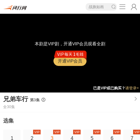
战旗如画
本剧是VIP剧，开通VIP会员观看全剧
开通VIP会员
已是VIP或已购买？
请登录>
兄弟车行
第3集
全30集
选集
VIP
VIP
VIP
VIP
VIP
VIP
1
2
3
4
5
6
7