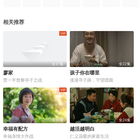
相关推荐
全27集
全22集
廖家
孩子你在哪里
贾一平曾黎夺子之战
漫漫寻子路，守望团圆
全38集
全24集
幸福有配方
越活越明白
幸福亲情大作战
仁义温暖的家庭生活