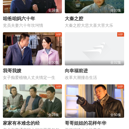
全38集
全33集
咱爸咱妈六十年
大秦之腔
党员夫妻六十年坎坷情
大秦之腔大悲大喜大苦大乐
全50集
全32集
我哥我嫂
向幸福前进
女子痴爱植物人丈夫情定一生
改革大潮撞击生活
全28集
全50集
家家有本难念的经
哥哥姐姐的花样年华