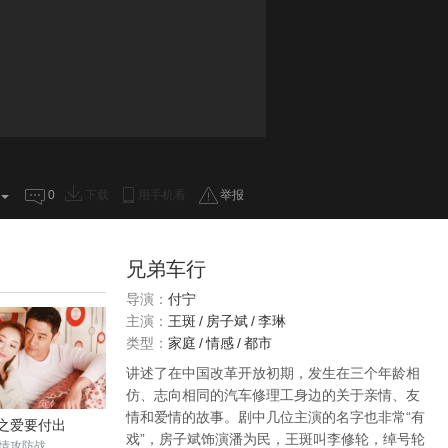
0
下载
用手机看
举报
兄弟车行
导演：
付宁
主演：
王斑
/
房子斌
/
李琳
类型：
家庭
/
情感
/
都市
讲述了在中国改革开放初期，发生在三个年龄相
仿、志向相同的汽车修理工身边的关于亲情、友
情和爱情的故事。剧中几位主演的名字也非常“有
之爱要付出
戏”，房子斌饰演潘为民，王斑叫李修轮，绰号轮
情攻防战