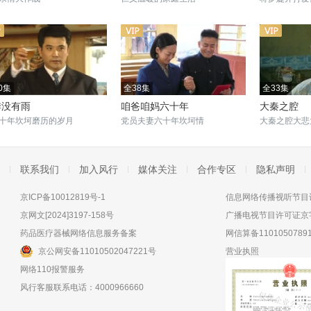
0集
全38集
全33集
季没有雨
咱爸咱妈六十年
大秦之腔
十年坎坷磨历的岁月
党员夫妻六十年坎坷情
大秦之腔大悲
联系我们
加入风行
媒体关注
合作专区
隐私声明
京ICP备10012819号-1
信息网络传播视听节目许
京网文[2024]3197-158号
广播电视节目许可证京字
药品医疗器械网络信息服务备案
网信算备11010507891
京公网安备11010502047221号
营业执照
网络110报警服务
风行客服联系电话：4000966660