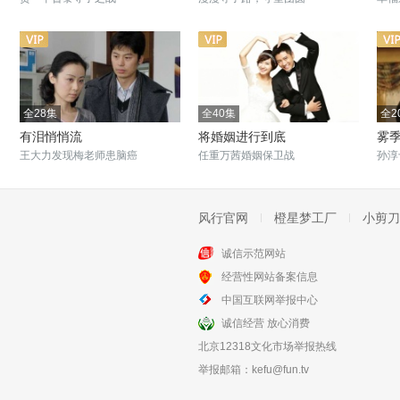
全28集
全40集
全2
有泪悄悄流
将婚姻进行到底
雾
王大力发现梅老师患脑癌
任重万茜婚姻保卫战
孙淳
风行官网
橙星梦工厂
小剪刀
诚信示范网站
全50集
全32集
经营性网站备案信息
我哥我嫂
向幸福前进
中国互联网举报中心
女子痴爱植物人丈夫情定一生
改革大潮撞击生活
诚信经营 放心消费
北京12318文化市场举报热线
举报邮箱：
kefu@fun.tv