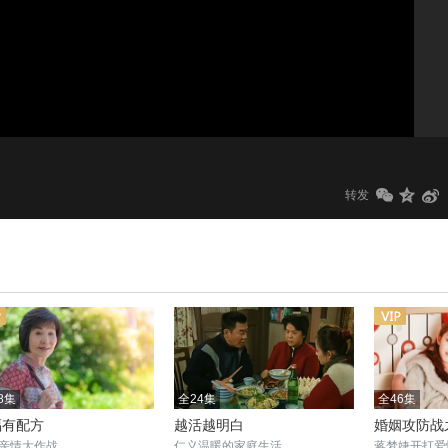
1.0x
标清
转发
8集
全24集
全46集
福有配方
越活越明白
婚姻攻防战
亲情大作战
仁义温暖的家庭生活
蒋梦婕开打爱