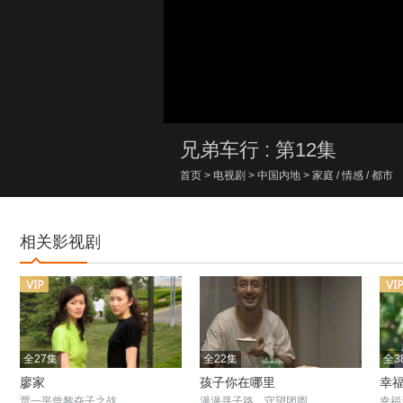
00:00/00:00
兄弟车行 : 第12集
首页
>
电视剧
>
中国内地
>
家庭
/
情感
/
都市
相关影视剧
全27集
全22集
全3
廖家
孩子你在哪里
幸
贾一平曾黎夺子之战
漫漫寻子路，守望团圆
幸福