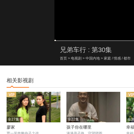
00:00/00:00
兄弟车行 : 第30集
首页
>
电视剧
>
中国内地
>
家庭
/
情感
/
都市
相关影视剧
全27集
全22集
全3
廖家
孩子你在哪里
幸
贾一平曾黎夺子之战
漫漫寻子路，守望团圆
幸福