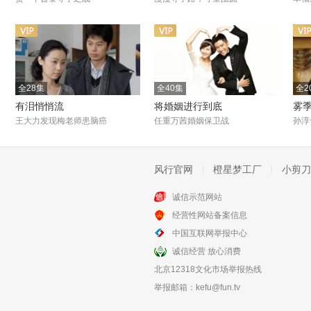
全28集
全40集
全2
有泪悄悄流
将婚姻进行到底
雾
王大力发现梅老师患脑癌
任重万茜婚姻保卫战
孙淳
风行官网
橙星梦工厂
小剪刀
诚信示范网站
全50集
全32集
经营性网站备案信息
我哥我嫂
向幸福前进
中国互联网举报中心
女子痴爱植物人丈夫情定一生
改革大潮撞击生活
诚信经营 放心消费
北京12318文化市场举报热线
举报邮箱：
kefu@fun.tv