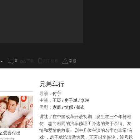
0
下载
用手机看
举报
兄弟车行
导演：
付宁
主演：
王斑
/
房子斌
/
李琳
类型：
家庭
/
情感
/
都市
讲述了在中国改革开放初期，发生在三个年龄相
仿、志向相同的汽车修理工身边的关于亲情、友
情和爱情的故事。剧中几位主演的名字也非常“有
之爱要付出
戏”，房子斌饰演潘为民，王斑叫李修轮，绰号轮
情攻防战