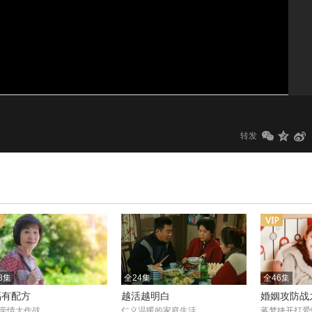
1.0x
标清
转发
8集
全24集
全46集
福有配方
越活越明白
婚姻攻防战
亲情大作战
仁义温暖的家庭生活
蒋梦婕开打爱