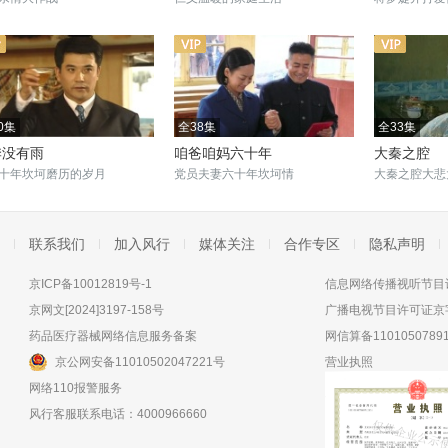
0集
全38集
全33集
季没有雨
咱爸咱妈六十年
大秦之腔
十年坎坷磨历的岁月
党员夫妻六十年坎坷情
大秦之腔大悲
联系我们
加入风行
媒体关注
合作专区
隐私声明
京ICP备10012819号-1
信息网络传播视听节目许
京网文[2024]3197-158号
广播电视节目许可证京字
药品医疗器械网络信息服务备案
网信算备11010507891
京公网安备11010502047221号
营业执照
网络110报警服务
风行客服联系电话：4000966660