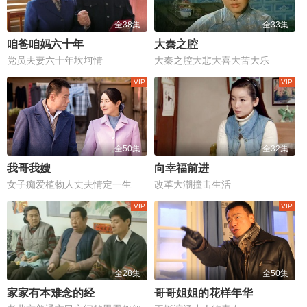
全38集
全33集
咱爸咱妈六十年
大秦之腔
党员夫妻六十年坎坷情
大秦之腔大悲大喜大苦大乐
全50集
全32集
我哥我嫂
向幸福前进
女子痴爱植物人丈夫情定一生
改革大潮撞击生活
全28集
全50集
家家有本难念的经
哥哥姐姐的花样年华