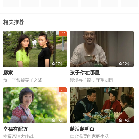
相关推荐
全27集
全22集
廖家
孩子你在哪里
贾一平曾黎夺子之战
漫漫寻子路，守望团圆
全38集
全24集
幸福有配方
越活越明白
幸福亲情大作战
仁义温暖的家庭生活