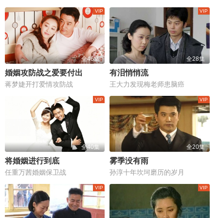
全46集
全28集
婚姻攻防战之爱要付出
有泪悄悄流
蒋梦婕开打爱情攻防战
王大力发现梅老师患脑癌
全40集
全20集
将婚姻进行到底
雾季没有雨
任重万茜婚姻保卫战
孙淳十年坎坷磨历的岁月