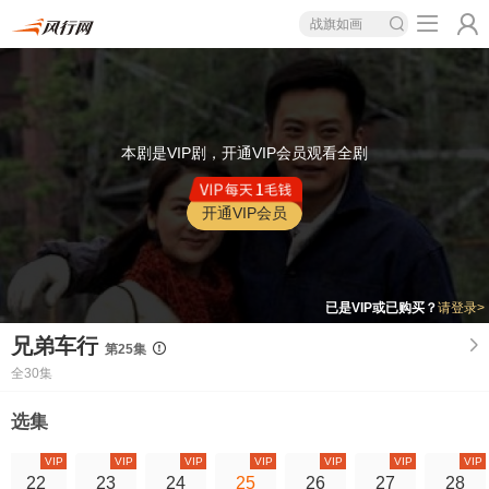
战旗如画
本剧是VIP剧，开通VIP会员观看全剧
开通VIP会员
已是VIP或已购买？
请登录>
兄弟车行
第25集
全30集
选集
VIP
VIP
VIP
VIP
VIP
VIP
VIP
22
23
24
25
26
27
28