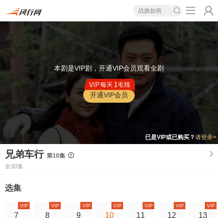
战旗如画
本剧是VIP剧，开通VIP会员观看全剧
开通VIP会员
已是VIP或已购买？
请登录>
兄弟车行
第10集
全30集
选集
VIP
VIP
VIP
VIP
VIP
VIP
VIP
7
8
9
10
11
12
13