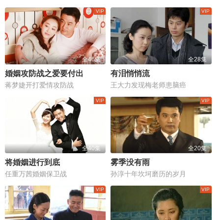
全46集
全28集
婚姻攻防战之爱要付出
有泪悄悄流
蒋梦婕开打爱情攻防战
王大力发现梅老师患脑癌
全40集
全20集
将婚姻进行到底
雾季没有雨
任重万茜婚姻保卫战
孙淳十年坎坷磨历的岁月