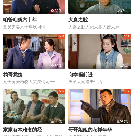
全38集
全33集
咱爸咱妈六十年
大秦之腔
党员夫妻六十年坎坷情
大秦之腔大悲大喜大苦大乐
全50集
全32集
我哥我嫂
向幸福前进
女子痴爱植物人丈夫情定一生
改革大潮撞击生活
全28集
全50集
家家有本难念的经
哥哥姐姐的花样年华