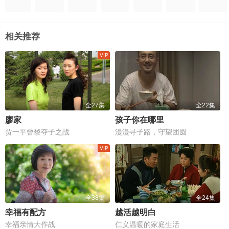
相关推荐
全27集
全22集
廖家
孩子你在哪里
贾一平曾黎夺子之战
漫漫寻子路，守望团圆
全38集
全24集
幸福有配方
越活越明白
幸福亲情大作战
仁义温暖的家庭生活