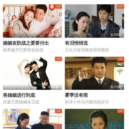
全46集
全28集
婚姻攻防战之爱要付出
有泪悄悄流
蒋梦婕开打爱情攻防战
王大力发现梅老师患脑癌
全40集
全20集
将婚姻进行到底
雾季没有雨
任重万茜婚姻保卫战
孙淳十年坎坷磨历的岁月