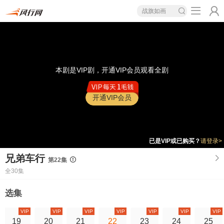
战旗如画
本剧是VIP剧，开通VIP会员观看全剧
开通VIP会员
已是VIP或已购买？
请登录>
兄弟车行
第22集
全30集
选集
VIP
VIP
VIP
VIP
VIP
VIP
VIP
19
20
21
22
23
24
25