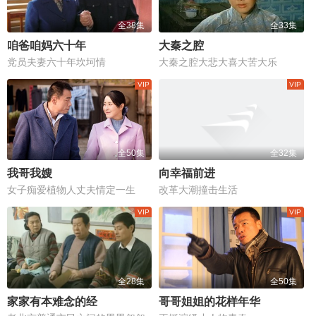
全38集
全33集
咱爸咱妈六十年
大秦之腔
党员夫妻六十年坎坷情
大秦之腔大悲大喜大苦大乐
全50集
全32集
我哥我嫂
向幸福前进
女子痴爱植物人丈夫情定一生
改革大潮撞击生活
全28集
全50集
家家有本难念的经
哥哥姐姐的花样年华