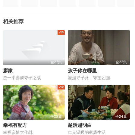
相关推荐
全27集
全22集
廖家
孩子你在哪里
贾一平曾黎夺子之战
漫漫寻子路，守望团圆
全38集
全24集
幸福有配方
越活越明白
幸福亲情大作战
仁义温暖的家庭生活