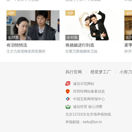
全28集
全40集
全2
有泪悄悄流
将婚姻进行到底
雾
王大力发现梅老师患脑癌
任重万茜婚姻保卫战
孙淳
风行官网
橙星梦工厂
小剪刀
诚信示范网站
全50集
全32集
经营性网站备案信息
我哥我嫂
向幸福前进
中国互联网举报中心
女子痴爱植物人丈夫情定一生
改革大潮撞击生活
诚信经营 放心消费
北京12318文化市场举报热线
举报邮箱：
kefu@fun.tv