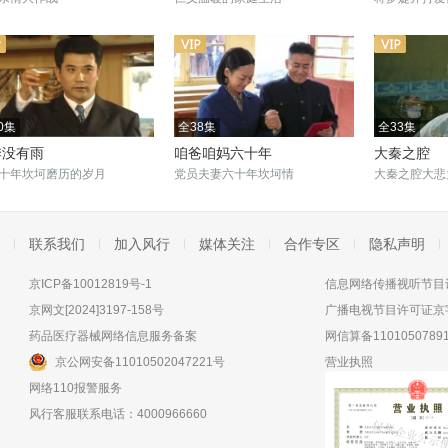
0集
全38集
全33集
季没有雨
咱爸咱妈六十年
大秦之腔
十年坎坷磨历的岁月
党员夫妻六十年坎坷情
大秦之腔大悲
联系我们
加入风行
媒体关注
合作专区
隐私声明
京ICP备10012819号-1
信息网络传播视听节目许
京网文[2024]3197-158号
广播电视节目许可证京字
药品医疗器械网络信息服务备案
网信算备11010507891
京公网安备11010502047221号
营业执照
网络110报警服务
风行客服联系电话：4000966660