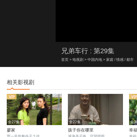
00:00/00:00
兄弟车行 : 第29集
首页
>
电视剧
>
中国内地
>
家庭
/
情感
/
都市
相关影视剧
全27集
全22集
全3
廖家
孩子你在哪里
幸
贾一平曾黎夺子之战
漫漫寻子路，守望团圆
幸福