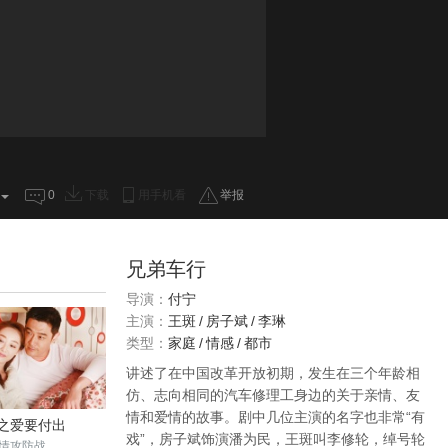
0
下载
用手机看
举报
兄弟车行
导演：
付宁
主演：
王斑
/
房子斌
/
李琳
类型：
家庭
/
情感
/
都市
讲述了在中国改革开放初期，发生在三个年龄相
仿、志向相同的汽车修理工身边的关于亲情、友
情和爱情的故事。剧中几位主演的名字也非常“有
之爱要付出
戏”，房子斌饰演潘为民，王斑叫李修轮，绰号轮
情攻防战