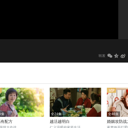
1.0x
标清
转发
8集
全24集
全46集
福有配方
越活越明白
婚姻攻防战
亲情大作战
仁义温暖的家庭生活
蒋梦婕开打爱