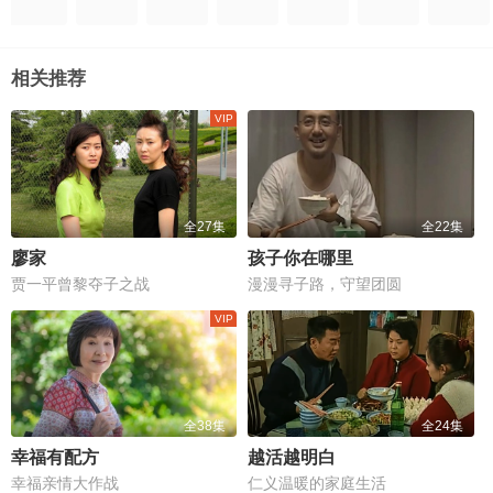
相关推荐
全27集
全22集
廖家
孩子你在哪里
贾一平曾黎夺子之战
漫漫寻子路，守望团圆
全38集
全24集
幸福有配方
越活越明白
幸福亲情大作战
仁义温暖的家庭生活