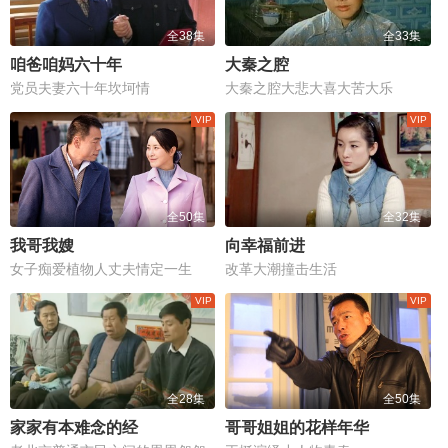
全38集
全33集
咱爸咱妈六十年
大秦之腔
党员夫妻六十年坎坷情
大秦之腔大悲大喜大苦大乐
全50集
全32集
我哥我嫂
向幸福前进
女子痴爱植物人丈夫情定一生
改革大潮撞击生活
全28集
全50集
家家有本难念的经
哥哥姐姐的花样年华