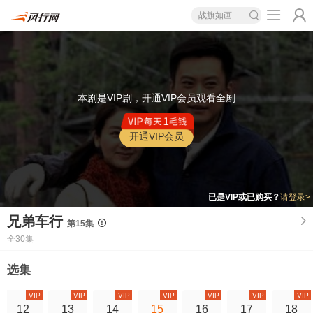
战旗如画
本剧是VIP剧，开通VIP会员观看全剧
开通VIP会员
已是VIP或已购买？
请登录>
兄弟车行
第15集
全30集
选集
VIP
VIP
VIP
VIP
VIP
VIP
VIP
12
13
14
15
16
17
18