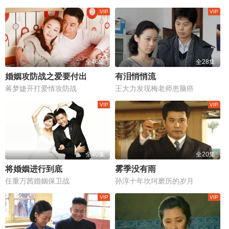
全46集
全28集
婚姻攻防战之爱要付出
有泪悄悄流
蒋梦婕开打爱情攻防战
王大力发现梅老师患脑癌
全40集
全20集
将婚姻进行到底
雾季没有雨
任重万茜婚姻保卫战
孙淳十年坎坷磨历的岁月