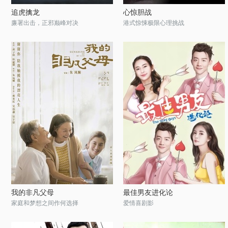
追虎擒龙
心惊胆战
廉署出击，正邪巅峰对决
港式惊悚极限心理挑战
我的非凡父母
最佳男友进化论
家庭和梦想之间作何选择
爱情喜剧影