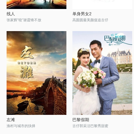
线人
单身男女2
张家辉“咬”谢霆锋不放
高圆圆最美颜值追古仔
左滩
巴黎假期
渔村与城市的抉择
古仔郭采洁巴黎秀甜蜜