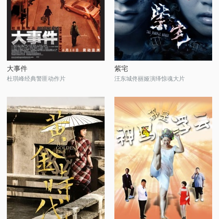
大事件
紫宅
杜琪峰经典警匪动作片
汪东城佟丽娅演绎惊魂大片