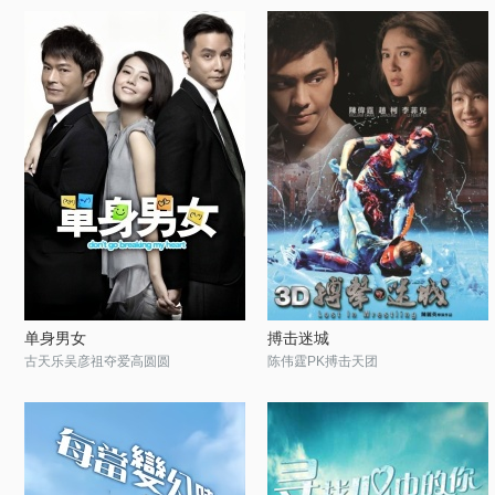
单身男女
搏击迷城
古天乐吴彦祖夺爱高圆圆
陈伟霆PK搏击天团