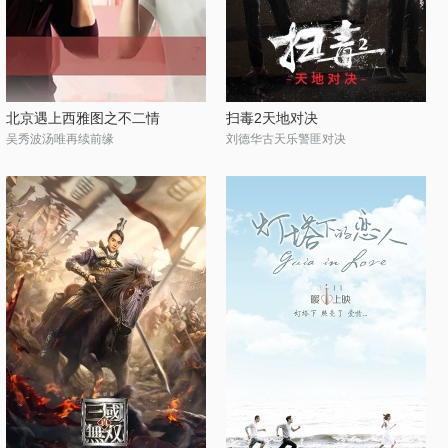
北京遇上西雅图之不二情
扫毒2天地对决
吴秀波汤唯再续前缘
刘德华古天乐警匪对决