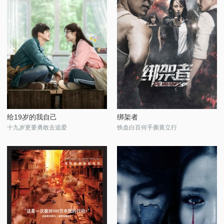
给19岁的我自己
绑架者
十九岁更要勇敢去追爱
铁血白百何手撕黄立行