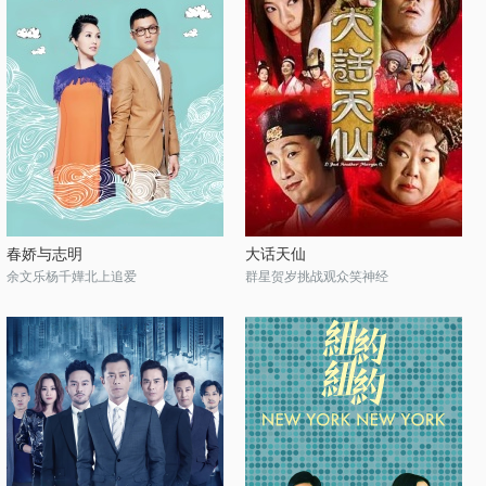
春娇与志明
大话天仙
余文乐杨千嬅北上追爱
群星贺岁挑战观众笑神经