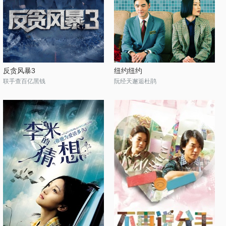
反贪风暴3
纽约纽约
联手查百亿黑钱
阮经天邂逅杜鹃