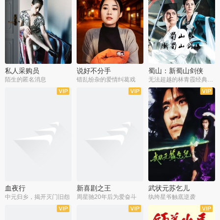
私人采购员
说好不分手
蜀山：新蜀山剑侠
陌生的匿名消息
错乱纷杂的爱情纠葛戏
无法超越的林青霞经典角色
血夜行
新喜剧之王
武状元苏乞儿
中元归乡，揭开灭门旧怨
周星驰20年后为爱奋斗
纨绔星爷触底逆袭