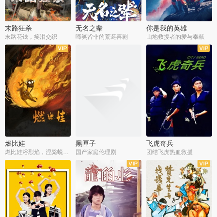
末路狂杀
无名之辈
你是我的英雄
末路花钱，笑泪交织
啼笑皆非的荒诞喜剧
山地救援者的爱与奉献
燃比娃
黑匣子
飞虎奇兵
燃比娃浴烈焰，涅槃蜕变成人
国产家庭伦理剧
团结飞虎热血救援