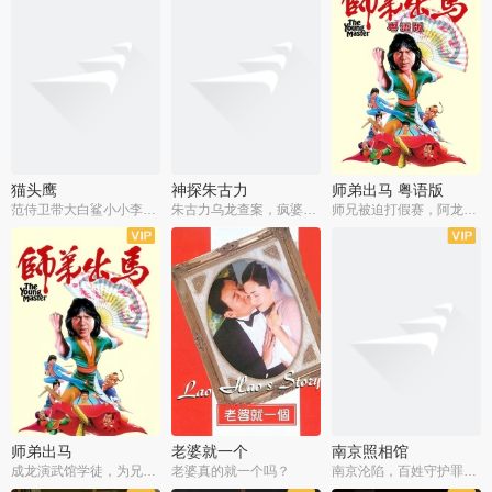
猫头鹰
神探朱古力
师弟出马 粤语版
范侍卫带大白鲨小小李破案寻妃
朱古力乌龙查案，疯婆子神助攻
师兄被迫打假赛，阿龙追查斗黑帮
师弟出马
老婆就一个
南京照相馆
成龙演武馆学徒，为兄搏命战黑道
老婆真的就一个吗？
南京沦陷，百姓守护罪证底片