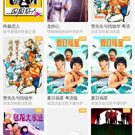
终极恋人
龙的心
赞先生与找钱华 粤语
版
探寻爱情的终极之谜
情感路线的动作喜剧片
洪金宝咏春治恶霸
赞先生与找钱华
夏日福星 粤语版
夏日福星
洪金宝咏春治恶霸
成龙洪金宝联手爆笑护美女
成龙洪金宝联手爆笑护美女