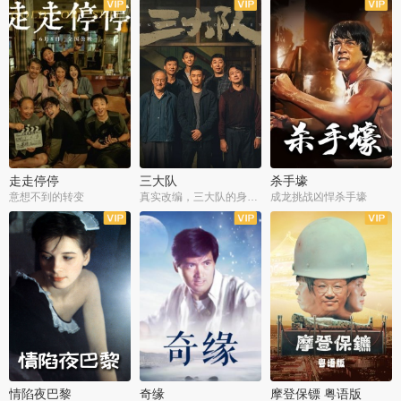
走走停停
三大队
杀手壕
意想不到的转变
真实改编，三大队的身世浮沉
成龙挑战凶悍杀手壕
情陷夜巴黎
奇缘
摩登保镖 粤语版