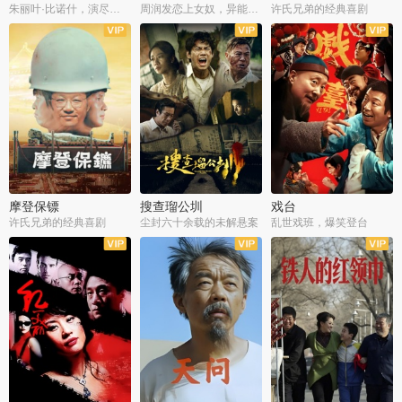
朱丽叶·比诺什，演尽失爱之痛
周润发恋上女奴，异能护体战邪派
许氏兄弟的经典喜剧
摩登保镖
搜查瑠公圳
戏台
许氏兄弟的经典喜剧
尘封六十余载的未解悬案
乱世戏班，爆笑登台