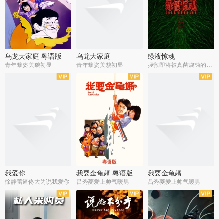
乌龙大家庭 粤语版
乌龙大家庭
绿液惊魂
青年黎姿美貌初显
青年黎姿美貌初显
拯救即将被真菌腐蚀的世界
我爱你
我要金龟婿 粤语版
我要金龟婿
徐静蕾逼佟大为说我爱你
吕秀菱爱上帅气暖男
吕秀菱爱上帅气暖男