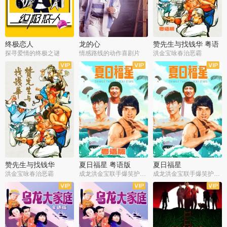
终极恋人
龙的心
赞先生与找钱华 粤语
版
探寻爱情的终极之谜
情感路线的动作喜剧片
洪金宝咏春治恶霸
赞先生与找钱华
夏日福星 粤语版
夏日福星
洪金宝咏春治恶霸
成龙洪金宝联手爆笑护美女
成龙洪金宝联手爆笑护美女