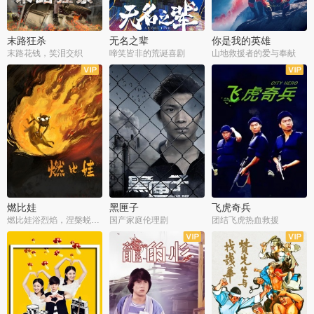
末路狂杀
无名之辈
你是我的英雄
末路花钱，笑泪交织
啼笑皆非的荒诞喜剧
山地救援者的爱与奉献
燃比娃
黑匣子
飞虎奇兵
燃比娃浴烈焰，涅槃蜕变成人
国产家庭伦理剧
团结飞虎热血救援