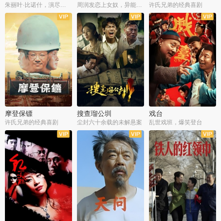
朱丽叶·比诺什，演尽失爱之痛
周润发恋上女奴，异能护体战邪派
许氏兄弟的经典喜剧
摩登保镖
搜查瑠公圳
戏台
许氏兄弟的经典喜剧
尘封六十余载的未解悬案
乱世戏班，爆笑登台