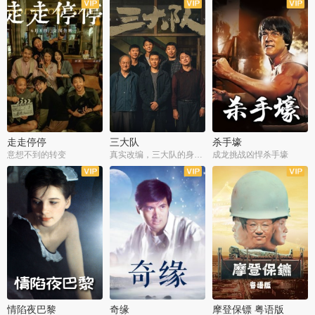
走走停停
三大队
杀手壕
意想不到的转变
真实改编，三大队的身世浮沉
成龙挑战凶悍杀手壕
情陷夜巴黎
奇缘
摩登保镖 粤语版