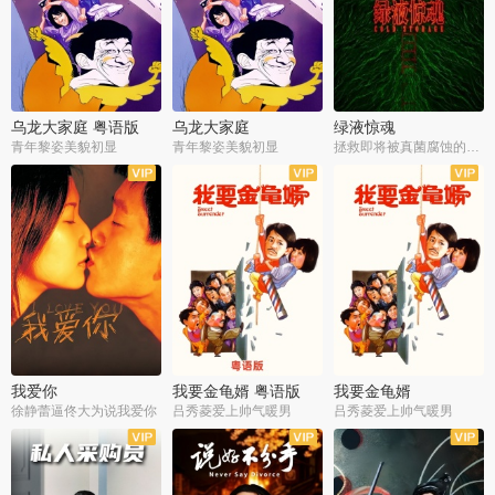
乌龙大家庭 粤语版
乌龙大家庭
绿液惊魂
青年黎姿美貌初显
青年黎姿美貌初显
拯救即将被真菌腐蚀的世界
我爱你
我要金龟婿 粤语版
我要金龟婿
徐静蕾逼佟大为说我爱你
吕秀菱爱上帅气暖男
吕秀菱爱上帅气暖男