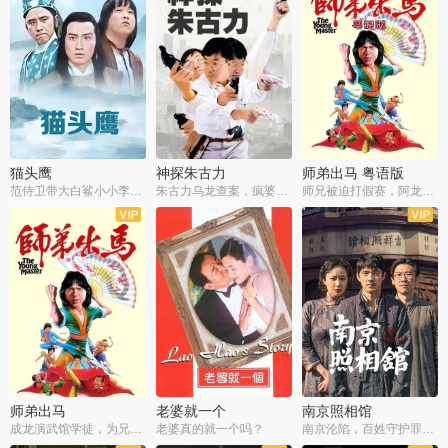
猫头鹰
神探朱古力
师弟出马 粤语版
范侍卫带大白鲨小小李破案寻妃
朱古力乌龙查案，疯婆子神助攻
师兄被迫打假赛，阿龙追查斗黑帮
师弟出马
老婆就一个
南京照相馆
成龙演武馆学徒，为兄搏命战黑道
老婆真的就一个吗？
南京沦陷，百姓守护罪证底片