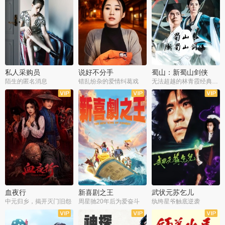
私人采购员
说好不分手
蜀山：新蜀山剑侠
陌生的匿名消息
错乱纷杂的爱情纠葛戏
无法超越的林青霞经典角色
血夜行
新喜剧之王
武状元苏乞儿
中元归乡，揭开灭门旧怨
周星驰20年后为爱奋斗
纨绔星爷触底逆袭