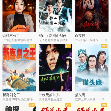
说好不分手
蜀山：新蜀山剑侠
血夜行
错乱纷杂的爱情纠葛戏
无法超越的林青霞经典角色
中元归乡，揭开灭门旧怨
新喜剧之王
武状元苏乞儿
猫头鹰
周星驰20年后为爱奋斗
纨绔星爷触底逆袭
范侍卫带大白鲨小小李破案寻妃