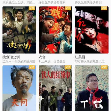
周润发恋上女奴，异能护体战邪派
许氏兄弟的经典喜剧
许氏兄弟的经典喜剧
搜查瑠公圳
戏台
红美丽
尘封六十余载的未解悬案
乱世戏班，爆笑登台
邬君梅火辣旗袍复仇记