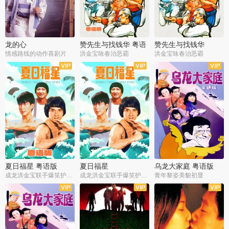
龙的心
赞先生与找钱华 粤语
赞先生与找钱华
版
情感路线的动作喜剧片
洪金宝咏春治恶霸
洪金宝咏春治恶霸
夏日福星 粤语版
夏日福星
乌龙大家庭 粤语版
成龙洪金宝联手爆笑护美女
成龙洪金宝联手爆笑护美女
青年黎姿美貌初显