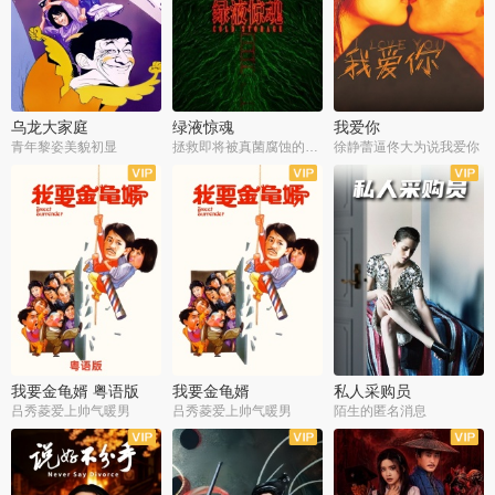
乌龙大家庭
绿液惊魂
我爱你
青年黎姿美貌初显
拯救即将被真菌腐蚀的世界
徐静蕾逼佟大为说我爱你
我要金龟婿 粤语版
我要金龟婿
私人采购员
吕秀菱爱上帅气暖男
吕秀菱爱上帅气暖男
陌生的匿名消息