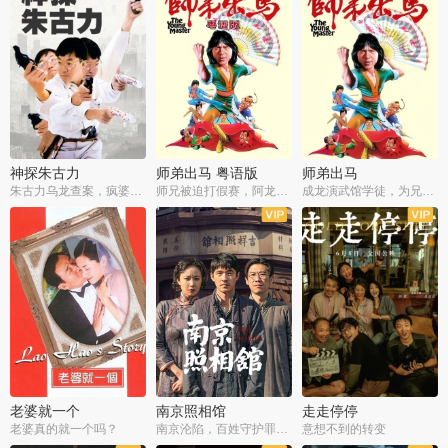
神探朱古力
师弟出马 粤语版
师弟出马
朱古力乌龙查案，疯婆子神助攻
师兄被迫打假赛，阿龙追查斗黑帮
成龙演武馆学徒，为兄搏命战黑道
老婆就一个
南京照相馆
走走停停
老婆真的就一个吗？
南京沦陷，百姓守护罪证底片
意想不到的转变