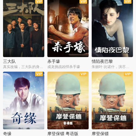
三大队
杀手壕
情陷夜巴黎
真实改编，三大队的身世浮沉
成龙挑战凶悍杀手壕
朱丽叶·比诺什，演尽失爱之痛
奇缘
摩登保镖 粤语版
摩登保镖