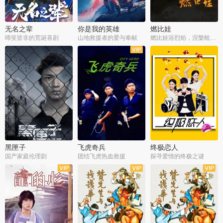
无名之辈
你是我的英雄
燃比娃
啼笑皆非的荒诞喜剧
山地救援者的爱与奉献
燃比娃浴烈焰，涅槃蜕变成人
黑匣子
飞虎奇兵
终极恋人
国产家庭伦理剧
团结飞虎热血救援
探寻爱情的终极之谜