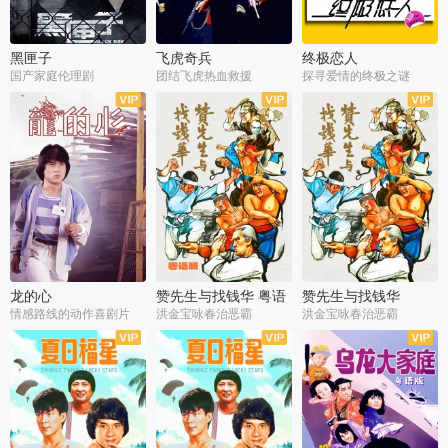
黑匣子
飞虎奇兵
终极恋人
国产家庭伦理剧
团结飞虎热血救援
探寻爱情的终极之谜
龙的心
赞先生与找钱华 粤语
赞先生与找钱华
版
情感路线的动作喜剧片
洪金宝咏春治恶霸
洪金宝咏春治恶霸