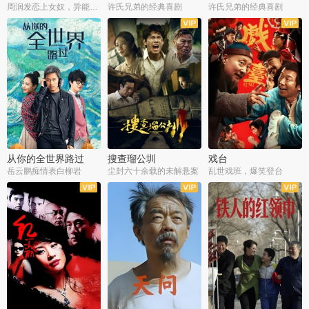
周润发恋上女奴，异能护体战邪派
许氏兄弟的经典喜剧
许氏兄弟的经典喜剧
从你的全世界路过
搜查瑠公圳
戏台
岳云鹏痴情表白柳岩
尘封六十余载的未解悬案
乱世戏班，爆笑登台