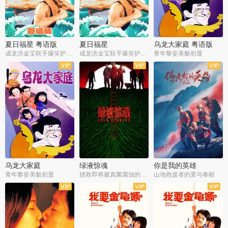
夏日福星 粤语版
夏日福星
乌龙大家庭 粤语版
成龙洪金宝联手爆笑护美女
成龙洪金宝联手爆笑护美女
青年黎姿美貌初显
乌龙大家庭
绿液惊魂
你是我的英雄
青年黎姿美貌初显
拯救即将被真菌腐蚀的世界
山地救援者的爱与奉献