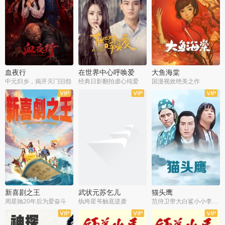
血夜行
在世界中心呼唤爱
大鱼海棠
中元归乡，揭开灭门旧怨
经典日影翻拍虐心纯爱
国漫视效绝美之作
新喜剧之王
武状元苏乞儿
猫头鹰
周星驰20年后为爱奋斗
纨绔星爷触底逆袭
范侍卫带大白鲨小小李破案寻妃