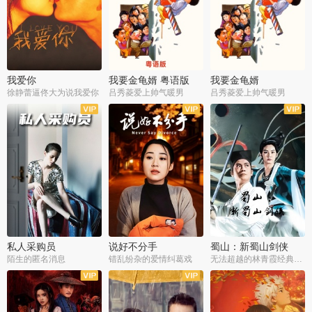
我爱你
我要金龟婿 粤语版
我要金龟婿
徐静蕾逼佟大为说我爱你
吕秀菱爱上帅气暖男
吕秀菱爱上帅气暖男
私人采购员
说好不分手
蜀山：新蜀山剑侠
陌生的匿名消息
错乱纷杂的爱情纠葛戏
无法超越的林青霞经典角色