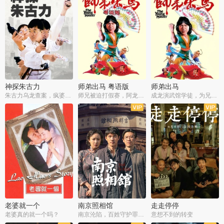
神探朱古力
师弟出马 粤语版
师弟出马
朱古力乌龙查案，疯婆子神助攻
师兄被迫打假赛，阿龙追查斗黑帮
成龙演武馆学徒，为兄搏命战黑道
老婆就一个
南京照相馆
走走停停
老婆真的就一个吗？
南京沦陷，百姓守护罪证底片
意想不到的转变