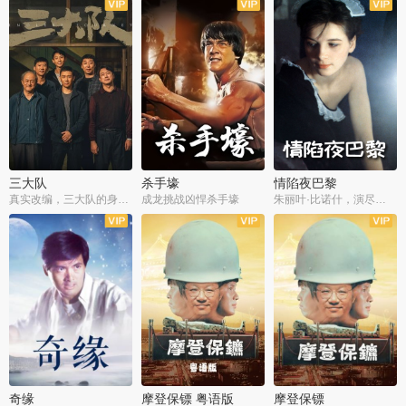
三大队
杀手壕
情陷夜巴黎
真实改编，三大队的身世浮沉
成龙挑战凶悍杀手壕
朱丽叶·比诺什，演尽失爱之痛
奇缘
摩登保镖 粤语版
摩登保镖