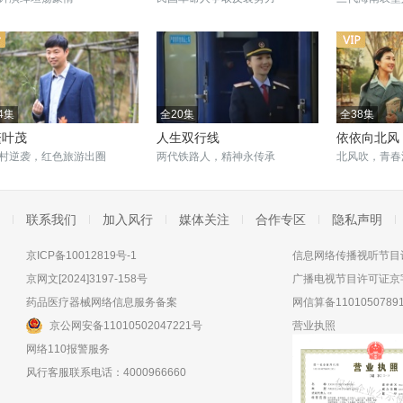
4集
全20集
全38集
繁叶茂
人生双行线
依依向北风
村逆袭，红色旅游出圈
两代铁路人，精神永传承
北风吹，青春
联系我们
加入风行
媒体关注
合作专区
隐私声明
京ICP备10012819号-1
信息网络传播视听节目许
京网文[2024]3197-158号
广播电视节目许可证京字
药品医疗器械网络信息服务备案
网信算备11010507891
京公网安备11010502047221号
营业执照
网络110报警服务
风行客服联系电话：4000966660