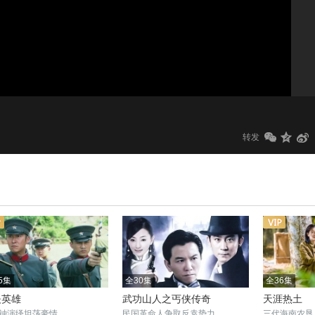
1.0x
标清
转发
5集
全30集
全36集
夫英雄
武功山人之丐侠传奇
天涯热土
钟演绎坦荡豪情
民国革命人争取反袁势力
三代海南农垦