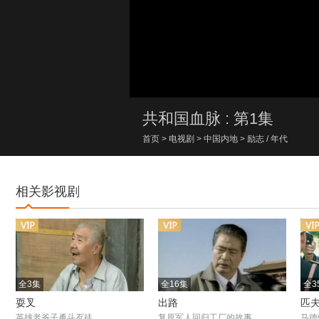
00:00/00:00
共和国血脉 : 第1集
首页
>
电视剧
>
中国内地
>
励志
/
年代
相关影视剧
全3集
全16集
全3
耍叉
出路
匹
英雄老爷子勇斗歹徒
复原军人回归工厂的故事
马德