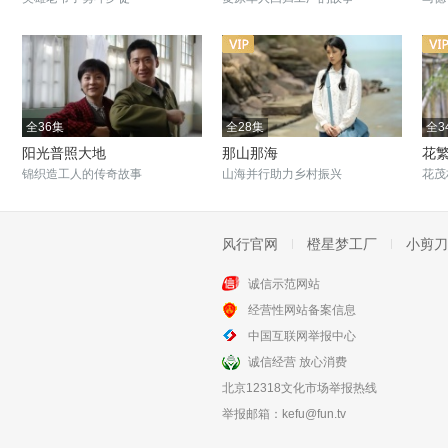
全36集
全28集
全3
阳光普照大地
那山那海
花
锦织造工人的传奇故事
山海并行助力乡村振兴
花茂
风行官网
橙星梦工厂
小剪刀
诚信示范网站
全20集
全42集
经营性网站备案信息
大篷车
灵与肉
中国互联网举报中心
宁夏话剧团为梦想尽力
于小伟演绎知青文学梦
诚信经营 放心消费
北京12318文化市场举报热线
举报邮箱：
kefu@fun.tv