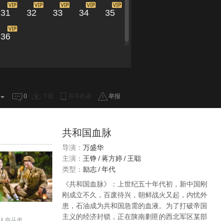
31
32
33
34
35
36
0
下载
用手机看
举报
共和国血脉
导演：
万盛华
主演：
王铮
/
蒋方婷
/
王聪
类型：
励志
/
年代
《共和国血脉》：上世纪五十年代初，新中国刚
刚成立不久，百废待兴，朝鲜战火又起，内忧外
患，石油成为共和国急需的血液。为了打破帝国
主义的经济封锁，正在陕南剿匪的西北军区某部
人奋斗史