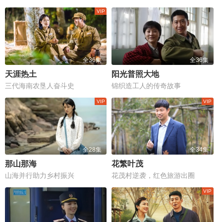
全36集
全36集
天涯热土
阳光普照大地
三代海南农垦人奋斗史
锦织造工人的传奇故事
全28集
全34集
那山那海
花繁叶茂
山海并行助力乡村振兴
花茂村逆袭，红色旅游出圈