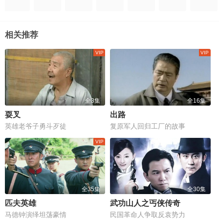
相关推荐
全3集
全16集
耍叉
出路
英雄老爷子勇斗歹徒
复原军人回归工厂的故事
全35集
全30集
匹夫英雄
武功山人之丐侠传奇
马德钟演绎坦荡豪情
民国革命人争取反袁势力