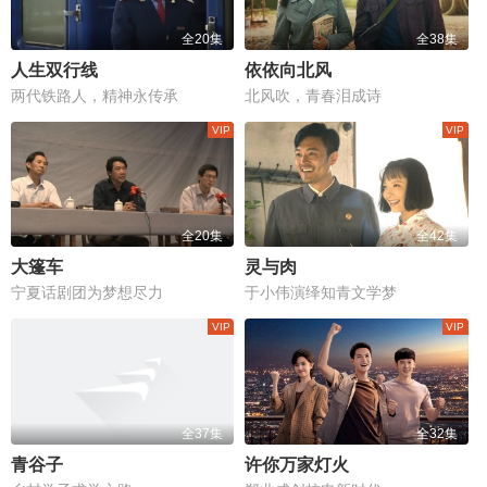
全20集
全38集
人生双行线
依依向北风
两代铁路人，精神永传承
北风吹，青春泪成诗
全20集
全42集
大篷车
灵与肉
宁夏话剧团为梦想尽力
于小伟演绎知青文学梦
全37集
全32集
青谷子
许你万家灯火