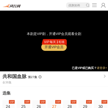
战旗如画
本剧是VIP剧，开通VIP会员观看全剧
开通VIP会员
已是VIP或已购买？
请登录>
共和国血脉
第27集
全36集
选集
VIP
VIP
VIP
VIP
VIP
VIP
VIP
24
25
26
27
28
29
30