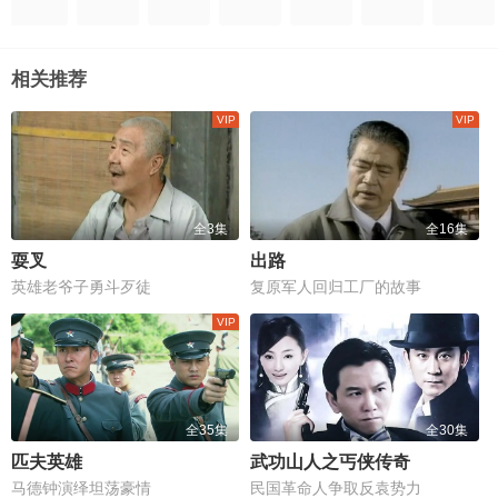
相关推荐
全3集
全16集
耍叉
出路
英雄老爷子勇斗歹徒
复原军人回归工厂的故事
全35集
全30集
匹夫英雄
武功山人之丐侠传奇
马德钟演绎坦荡豪情
民国革命人争取反袁势力