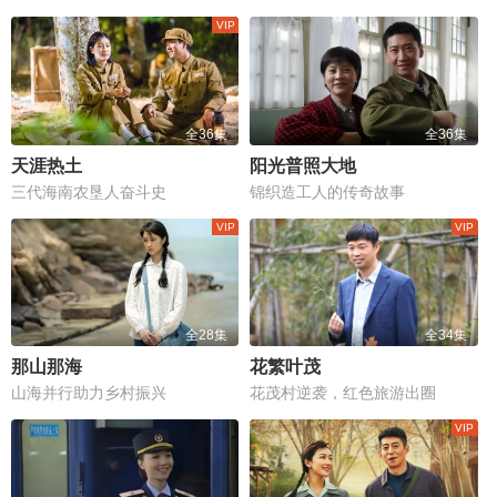
全36集
全36集
天涯热土
阳光普照大地
三代海南农垦人奋斗史
锦织造工人的传奇故事
全28集
全34集
那山那海
花繁叶茂
山海并行助力乡村振兴
花茂村逆袭，红色旅游出圈