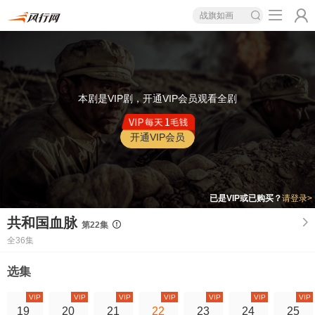
战旗如画
本剧是VIP剧，开通VIP会员观看全剧
开通VIP会员
已是VIP或已购买？
请登录>
共和国血脉
第22集
全36集
选集
VIP
VIP
VIP
VIP
VIP
VIP
VIP
19
20
21
22
23
24
25