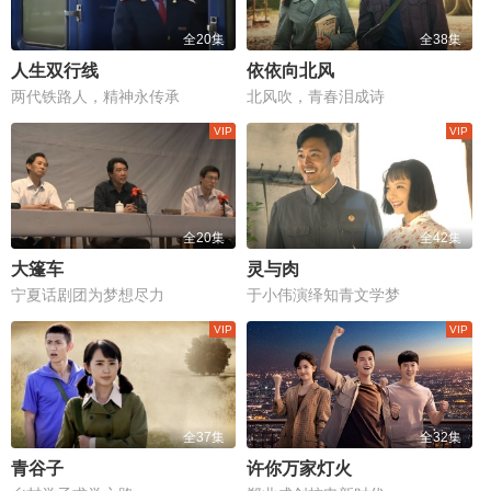
全20集
全38集
人生双行线
依依向北风
两代铁路人，精神永传承
北风吹，青春泪成诗
全20集
全42集
大篷车
灵与肉
宁夏话剧团为梦想尽力
于小伟演绎知青文学梦
全37集
全32集
青谷子
许你万家灯火