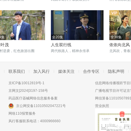
4集
全20集
全38集
繁叶茂
人生双行线
依依向北风
村逆袭，红色旅游出圈
两代铁路人，精神永传承
北风吹，青春
联系我们
加入风行
媒体关注
合作专区
隐私声明
京ICP备10012819号-1
信息网络传播视听节目许
京网文[2024]3197-158号
广播电视节目许可证京字
药品医疗器械网络信息服务备案
网信算备11010507891
京公网安备11010502047221号
营业执照
网络110报警服务
风行客服联系电话：4000966660