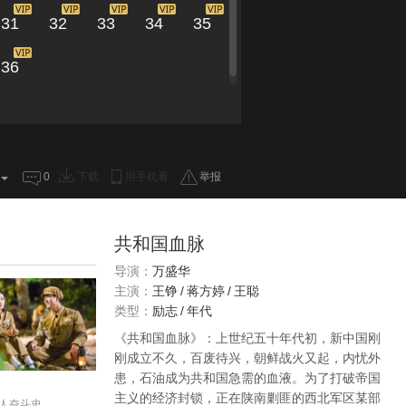
31
32
33
34
35
36
0
下载
用手机看
举报
共和国血脉
导演：
万盛华
主演：
王铮
/
蒋方婷
/
王聪
类型：
励志
/
年代
《共和国血脉》：上世纪五十年代初，新中国刚
刚成立不久，百废待兴，朝鲜战火又起，内忧外
患，石油成为共和国急需的血液。为了打破帝国
主义的经济封锁，正在陕南剿匪的西北军区某部
人奋斗史