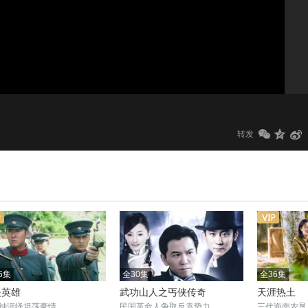
1.0x
标清
转发
5集
全30集
全36集
夫英雄
武功山人之丐侠传奇
天涯热土
钟演绎坦荡豪情
民国革命人争取反袁势力
三代海南农垦