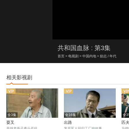
00:00/00:00
共和国血脉 : 第3集
首页
>
电视剧
>
中国内地
>
励志
/
年代
相关影视剧
全3集
全16集
全3
耍叉
出路
匹
英雄老爷子勇斗歹徒
复原军人回归工厂的故事
马德