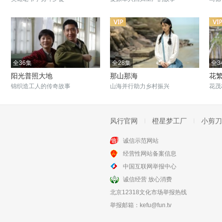
全36集
全28集
全3
阳光普照大地
那山那海
花
锦织造工人的传奇故事
山海并行助力乡村振兴
花茂
风行官网
橙星梦工厂
小剪刀
诚信示范网站
全20集
全42集
经营性网站备案信息
大篷车
灵与肉
中国互联网举报中心
宁夏话剧团为梦想尽力
于小伟演绎知青文学梦
诚信经营 放心消费
北京12318文化市场举报热线
举报邮箱：
kefu@fun.tv