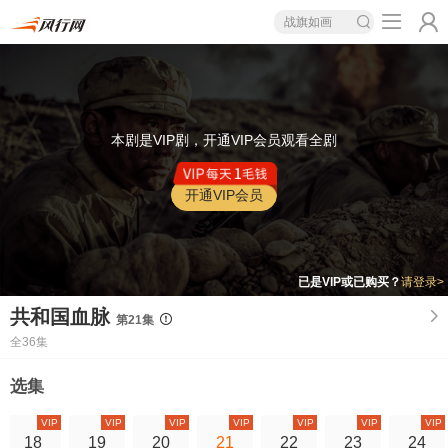
战旗如画
本剧是VIP剧，开通VIP会员观看全剧
开通VIP会员
已是VIP或已购买？
请登录>
共和国血脉
第21集
全36集
选集
VIP
VIP
VIP
VIP
VIP
VIP
VIP
18
19
20
21
22
23
24