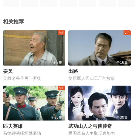
相关推荐
全3集
全16集
耍叉
出路
英雄老爷子勇斗歹徒
复原军人回归工厂的故事
全35集
全30集
匹夫英雄
武功山人之丐侠传奇
马德钟演绎坦荡豪情
民国革命人争取反袁势力