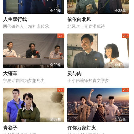
全20集
全38集
人生双行线
依依向北风
两代铁路人，精神永传承
北风吹，青春泪成诗
全20集
全42集
大篷车
灵与肉
宁夏话剧团为梦想尽力
于小伟演绎知青文学梦
全37集
全32集
青谷子
许你万家灯火