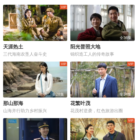
全36集
全36集
天涯热土
阳光普照大地
三代海南农垦人奋斗史
锦织造工人的传奇故事
全28集
全34集
那山那海
花繁叶茂
山海并行助力乡村振兴
花茂村逆袭，红色旅游出圈