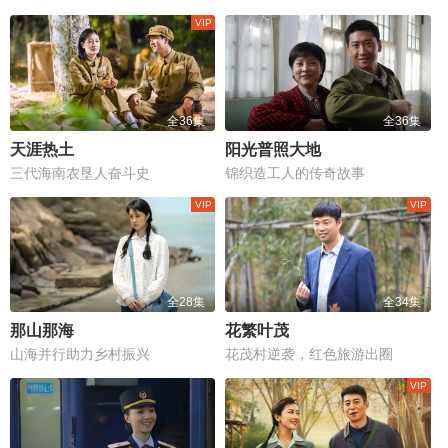
全36集
全36集
天涯热土
阳光普照大地
三代海南农垦人奋斗史
锦织造工人的传奇故事
全28集
全34集
那山那海
花繁叶茂
山海并行助力乡村振兴
花茂村逆袭，红色旅游出圈