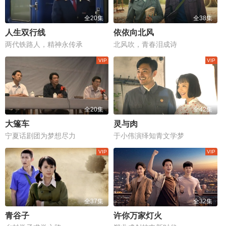
全20集
全38集
人生双行线
依依向北风
两代铁路人，精神永传承
北风吹，青春泪成诗
全20集
全42集
大篷车
灵与肉
宁夏话剧团为梦想尽力
于小伟演绎知青文学梦
全37集
全32集
青谷子
许你万家灯火