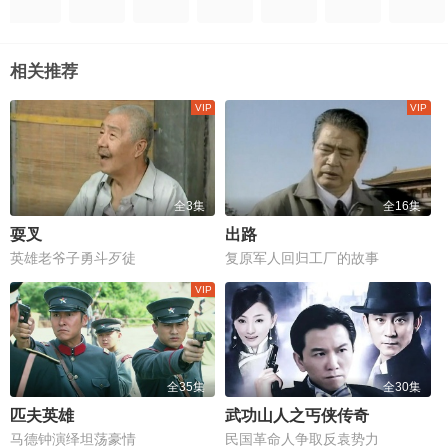
相关推荐
全3集
全16集
耍叉
出路
英雄老爷子勇斗歹徒
复原军人回归工厂的故事
全35集
全30集
匹夫英雄
武功山人之丐侠传奇
马德钟演绎坦荡豪情
民国革命人争取反袁势力