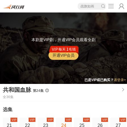
战旗如画
本剧是VIP剧，开通VIP会员观看全剧
开通VIP会员
已是VIP或已购买？
请登录>
共和国血脉
第24集
全36集
选集
VIP
VIP
VIP
VIP
VIP
VIP
VIP
21
22
23
24
25
26
27