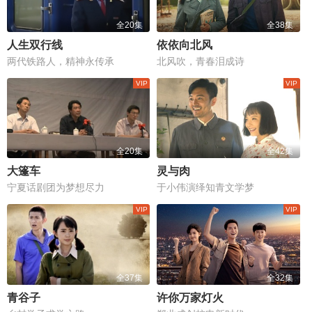
全20集
全38集
人生双行线
依依向北风
两代铁路人，精神永传承
北风吹，青春泪成诗
全20集
全42集
大篷车
灵与肉
宁夏话剧团为梦想尽力
于小伟演绎知青文学梦
全37集
全32集
青谷子
许你万家灯火