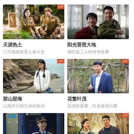
全36集
全36集
天涯热土
阳光普照大地
三代海南农垦人奋斗史
锦织造工人的传奇故事
全28集
全34集
那山那海
花繁叶茂
山海并行助力乡村振兴
花茂村逆袭，红色旅游出圈