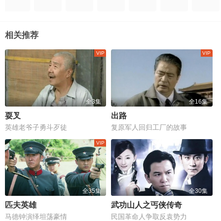
相关推荐
全3集
全16集
耍叉
出路
英雄老爷子勇斗歹徒
复原军人回归工厂的故事
全35集
全30集
匹夫英雄
武功山人之丐侠传奇
马德钟演绎坦荡豪情
民国革命人争取反袁势力