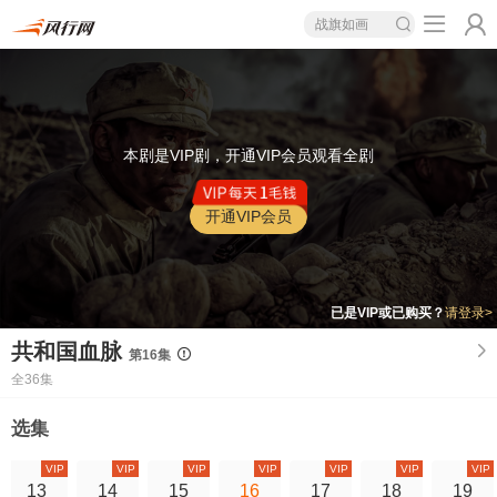
战旗如画
本剧是VIP剧，开通VIP会员观看全剧
开通VIP会员
已是VIP或已购买？
请登录>
共和国血脉
第16集
全36集
选集
VIP
VIP
VIP
VIP
VIP
VIP
VIP
13
14
15
16
17
18
19