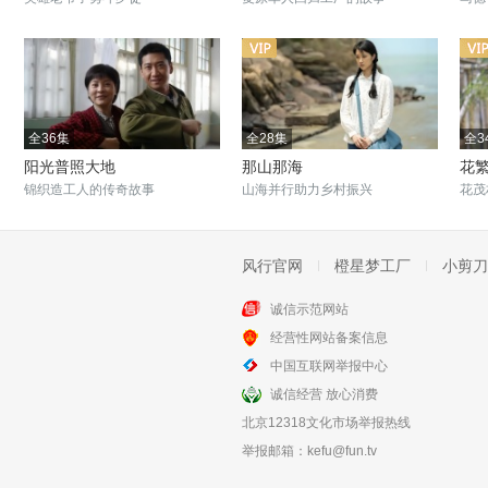
全36集
全28集
全3
阳光普照大地
那山那海
花
锦织造工人的传奇故事
山海并行助力乡村振兴
花茂
风行官网
橙星梦工厂
小剪刀
诚信示范网站
全20集
全42集
经营性网站备案信息
大篷车
灵与肉
中国互联网举报中心
宁夏话剧团为梦想尽力
于小伟演绎知青文学梦
诚信经营 放心消费
北京12318文化市场举报热线
举报邮箱：
kefu@fun.tv