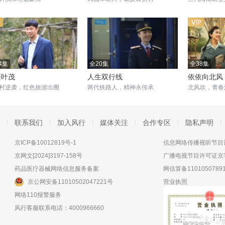
4集
全20集
全38集
繁叶茂
人生双行线
依依向北风
村逆袭，红色旅游出圈
两代铁路人，精神永传承
北风吹，青春
联系我们
加入风行
媒体关注
合作专区
隐私声明
京ICP备10012819号-1
信息网络传播视听节目许
京网文[2024]3197-158号
广播电视节目许可证京字
药品医疗器械网络信息服务备案
网信算备11010507891
京公网安备11010502047221号
营业执照
网络110报警服务
风行客服联系电话：4000966660