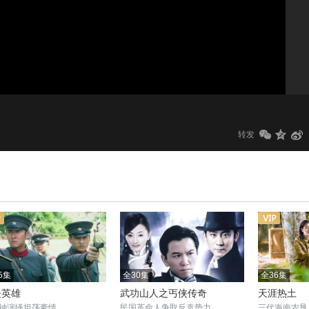
1.0x
标清
转发
5集
全30集
全36集
夫英雄
武功山人之丐侠传奇
天涯热土
钟演绎坦荡豪情
民国革命人争取反袁势力
三代海南农垦