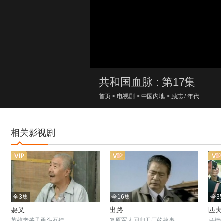
00:00/00:00
共和国血脉 : 第17集
首页
>
电视剧
>
中国内地
>
励志
/
年代
相关影视剧
全3集
全16集
全3
耍叉
出路
匹
英雄老爷子勇斗歹徒
复原军人回归工厂的故事
马德