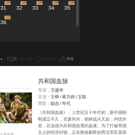
31
32
33
34
35
36
0
下载
用手机看
举报
共和国血脉
导演：
万盛华
主演：
王铮
/
蒋方婷
/
王聪
类型：
励志
/
年代
《共和国血脉》：上世纪五十年代初，新中国刚
刚成立不久，百废待兴，朝鲜战火又起，内忧外
患，石油成为共和国急需的血液。为了打破帝国
主义的经济封锁，正在陕南剿匪的西北军区某部
人奋斗史