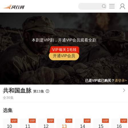
本剧是VIP剧，开通VIP会员观看全剧
开通VIP会员
已是VIP或已购买？
请登录>
共和国血脉
第13集
全36集
选集
VIP
VIP
VIP
VIP
VIP
VIP
VIP
10
11
12
13
14
15
16