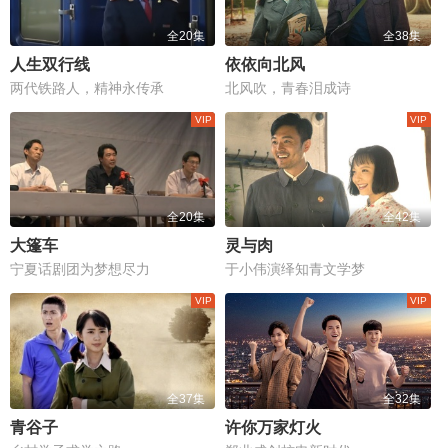
全20集
全38集
人生双行线
依依向北风
两代铁路人，精神永传承
北风吹，青春泪成诗
全20集
全42集
大篷车
灵与肉
宁夏话剧团为梦想尽力
于小伟演绎知青文学梦
全37集
全32集
青谷子
许你万家灯火