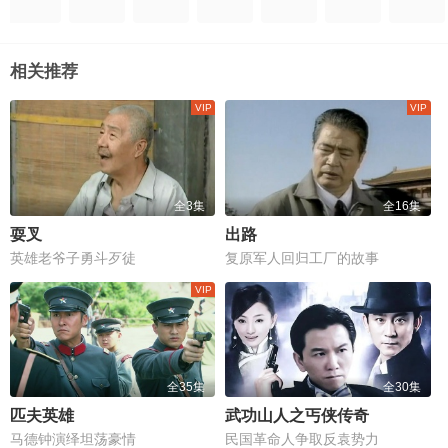
相关推荐
全3集
全16集
耍叉
出路
英雄老爷子勇斗歹徒
复原军人回归工厂的故事
全35集
全30集
匹夫英雄
武功山人之丐侠传奇
马德钟演绎坦荡豪情
民国革命人争取反袁势力