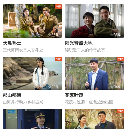
全36集
全36集
天涯热土
阳光普照大地
三代海南农垦人奋斗史
锦织造工人的传奇故事
全28集
全34集
那山那海
花繁叶茂
山海并行助力乡村振兴
花茂村逆袭，红色旅游出圈