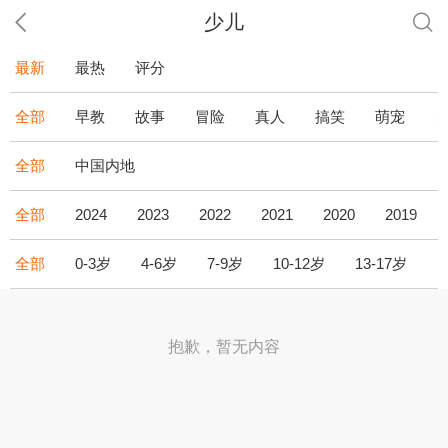
少儿
最新
最热
评分
全部
早教
故事
冒险
真人
搞笑
萌宠
全部
中国内地
全部
2024
2023
2022
2021
2020
2019
全部
0-3岁
4-6岁
7-9岁
10-12岁
13-17岁
1
抱歉，暂无内容