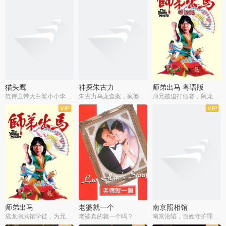
猫头鹰
神探朱古力
师弟出马 粤语版
范侍卫带大白鲨小小李破案寻妃
朱古力乌龙查案，疯婆子神助攻
师兄被迫打假赛，阿龙追查斗黑帮
师弟出马
老婆就一个
南京照相馆
成龙演武馆学徒，为兄搏命战黑道
老婆真的就一个吗？
南京沦陷，百姓守护罪证底片