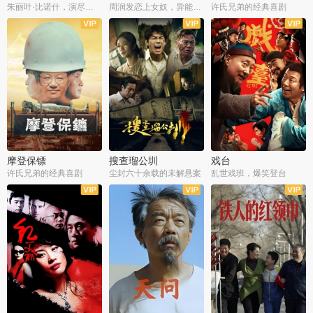
朱丽叶·比诺什，演尽失爱之痛
周润发恋上女奴，异能护体战邪派
许氏兄弟的经典喜剧
摩登保镖
搜查瑠公圳
戏台
许氏兄弟的经典喜剧
尘封六十余载的未解悬案
乱世戏班，爆笑登台