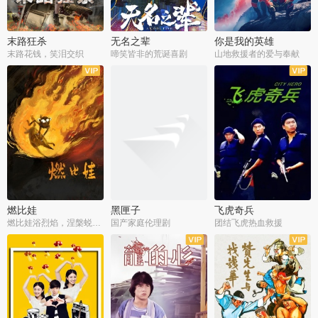
末路狂杀
无名之辈
你是我的英雄
末路花钱，笑泪交织
啼笑皆非的荒诞喜剧
山地救援者的爱与奉献
燃比娃
黑匣子
飞虎奇兵
燃比娃浴烈焰，涅槃蜕变成人
国产家庭伦理剧
团结飞虎热血救援