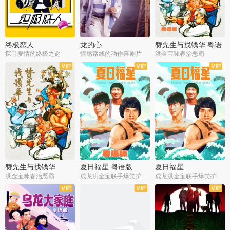
终极恋人
龙的心
赞先生与找钱华 粤语
版
探寻爱情的终极之谜
情感路线的动作喜剧片
洪金宝咏春治恶霸
赞先生与找钱华
夏日福星 粤语版
夏日福星
洪金宝咏春治恶霸
成龙洪金宝联手爆笑护美女
成龙洪金宝联手爆笑护美女