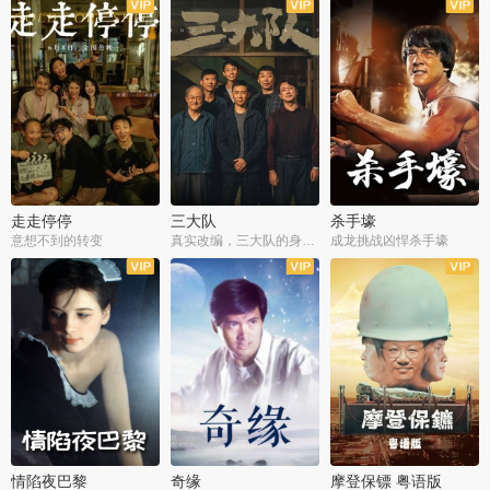
走走停停
三大队
杀手壕
意想不到的转变
真实改编，三大队的身世浮沉
成龙挑战凶悍杀手壕
情陷夜巴黎
奇缘
摩登保镖 粤语版