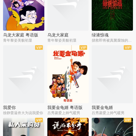
乌龙大家庭 粤语版
乌龙大家庭
绿液惊魂
青年黎姿美貌初显
青年黎姿美貌初显
拯救即将被真菌腐蚀的世界
我爱你
我要金龟婿 粤语版
我要金龟婿
徐静蕾逼佟大为说我爱你
吕秀菱爱上帅气暖男
吕秀菱爱上帅气暖男