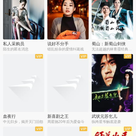
私人采购员
说好不分手
蜀山：新蜀山剑侠
陌生的匿名消息
错乱纷杂的爱情纠葛戏
无法超越的林青霞经典角色
血夜行
新喜剧之王
武状元苏乞儿
中元归乡，揭开灭门旧怨
周星驰20年后为爱奋斗
纨绔星爷触底逆袭