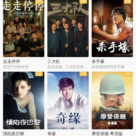
走走停停
三大队
杀手壕
意想不到的转变
真实改编，三大队的身世浮沉
成龙挑战凶悍杀手壕
情陷夜巴黎
奇缘
摩登保镖 粤语版