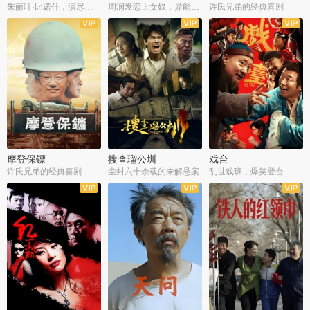
朱丽叶·比诺什，演尽失爱之痛
周润发恋上女奴，异能护体战邪派
许氏兄弟的经典喜剧
摩登保镖
搜查瑠公圳
戏台
许氏兄弟的经典喜剧
尘封六十余载的未解悬案
乱世戏班，爆笑登台