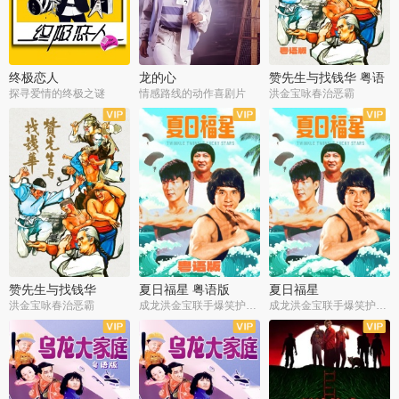
终极恋人
龙的心
赞先生与找钱华 粤语
版
探寻爱情的终极之谜
情感路线的动作喜剧片
洪金宝咏春治恶霸
赞先生与找钱华
夏日福星 粤语版
夏日福星
洪金宝咏春治恶霸
成龙洪金宝联手爆笑护美女
成龙洪金宝联手爆笑护美女