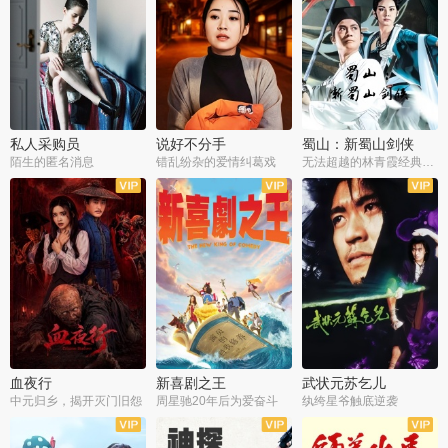
私人采购员
说好不分手
蜀山：新蜀山剑侠
陌生的匿名消息
错乱纷杂的爱情纠葛戏
无法超越的林青霞经典角色
血夜行
新喜剧之王
武状元苏乞儿
中元归乡，揭开灭门旧怨
周星驰20年后为爱奋斗
纨绔星爷触底逆袭