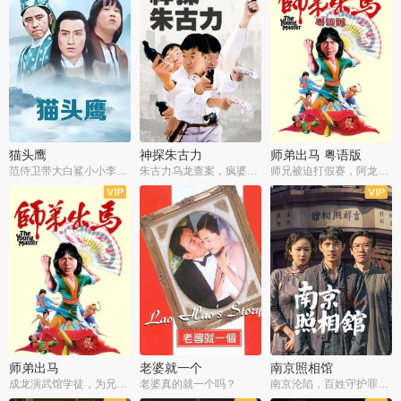
猫头鹰
神探朱古力
师弟出马 粤语版
范侍卫带大白鲨小小李破案寻妃
朱古力乌龙查案，疯婆子神助攻
师兄被迫打假赛，阿龙追查斗黑帮
师弟出马
老婆就一个
南京照相馆
成龙演武馆学徒，为兄搏命战黑道
老婆真的就一个吗？
南京沦陷，百姓守护罪证底片