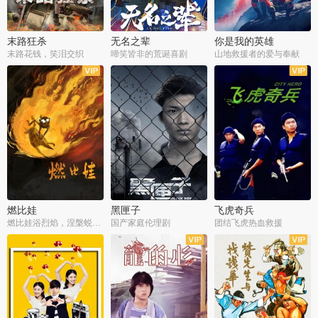
末路狂杀
无名之辈
你是我的英雄
末路花钱，笑泪交织
啼笑皆非的荒诞喜剧
山地救援者的爱与奉献
燃比娃
黑匣子
飞虎奇兵
燃比娃浴烈焰，涅槃蜕变成人
国产家庭伦理剧
团结飞虎热血救援