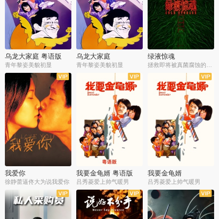
乌龙大家庭 粤语版
乌龙大家庭
绿液惊魂
青年黎姿美貌初显
青年黎姿美貌初显
拯救即将被真菌腐蚀的世界
我爱你
我要金龟婿 粤语版
我要金龟婿
徐静蕾逼佟大为说我爱你
吕秀菱爱上帅气暖男
吕秀菱爱上帅气暖男