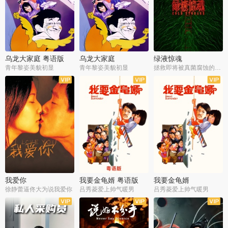
乌龙大家庭 粤语版
乌龙大家庭
绿液惊魂
青年黎姿美貌初显
青年黎姿美貌初显
拯救即将被真菌腐蚀的世界
我爱你
我要金龟婿 粤语版
我要金龟婿
徐静蕾逼佟大为说我爱你
吕秀菱爱上帅气暖男
吕秀菱爱上帅气暖男