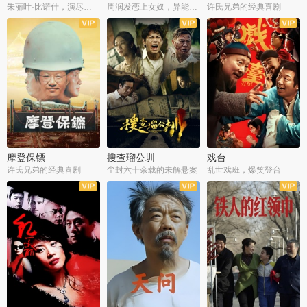
朱丽叶·比诺什，演尽失爱之痛
周润发恋上女奴，异能护体战邪派
许氏兄弟的经典喜剧
摩登保镖
搜查瑠公圳
戏台
许氏兄弟的经典喜剧
尘封六十余载的未解悬案
乱世戏班，爆笑登台