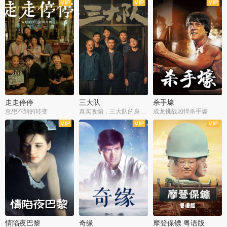
走走停停
三大队
杀手壕
意想不到的转变
真实改编，三大队的身世浮沉
成龙挑战凶悍杀手壕
情陷夜巴黎
奇缘
摩登保镖 粤语版