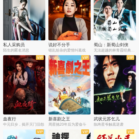
私人采购员
说好不分手
蜀山：新蜀山剑侠
陌生的匿名消息
错乱纷杂的爱情纠葛戏
无法超越的林青霞经典角色
血夜行
新喜剧之王
武状元苏乞儿
中元归乡，揭开灭门旧怨
周星驰20年后为爱奋斗
纨绔星爷触底逆袭