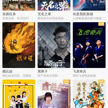
末路狂杀
无名之辈
你是我的英雄
末路花钱，笑泪交织
啼笑皆非的荒诞喜剧
山地救援者的爱与奉献
燃比娃
黑匣子
飞虎奇兵
燃比娃浴烈焰，涅槃蜕变成人
国产家庭伦理剧
团结飞虎热血救援