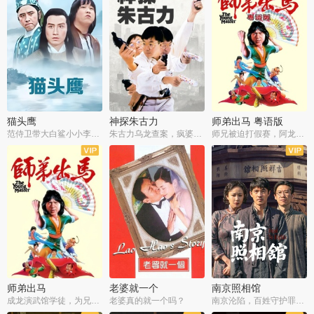
猫头鹰
神探朱古力
师弟出马 粤语版
范侍卫带大白鲨小小李破案寻妃
朱古力乌龙查案，疯婆子神助攻
师兄被迫打假赛，阿龙追查斗黑帮
师弟出马
老婆就一个
南京照相馆
成龙演武馆学徒，为兄搏命战黑道
老婆真的就一个吗？
南京沦陷，百姓守护罪证底片