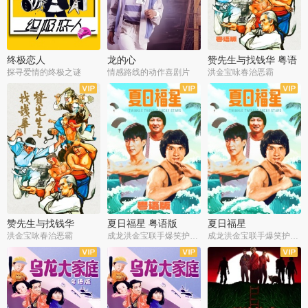
终极恋人
龙的心
赞先生与找钱华 粤语
版
探寻爱情的终极之谜
情感路线的动作喜剧片
洪金宝咏春治恶霸
赞先生与找钱华
夏日福星 粤语版
夏日福星
洪金宝咏春治恶霸
成龙洪金宝联手爆笑护美女
成龙洪金宝联手爆笑护美女