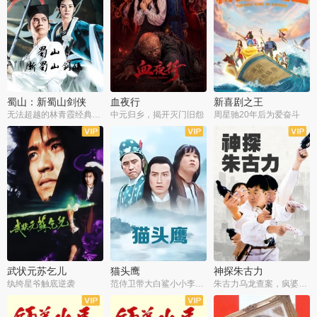
蜀山：新蜀山剑侠
血夜行
新喜剧之王
无法超越的林青霞经典角色
中元归乡，揭开灭门旧怨
周星驰20年后为爱奋斗
武状元苏乞儿
猫头鹰
神探朱古力
纨绔星爷触底逆袭
范侍卫带大白鲨小小李破案寻妃
朱古力乌龙查案，疯婆子神助攻