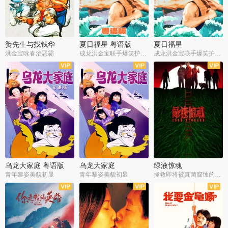
赞先生与找钱华
夏日福星 粤语版
夏日福星
洪金宝咏春治恶霸
成龙洪金宝联手爆笑护美女
成龙洪金宝联手爆笑护美女
乌龙大家庭 粤语版
乌龙大家庭
绿液惊魂
青年黎姿美貌初显
青年黎姿美貌初显
拯救即将被真菌腐蚀的世界