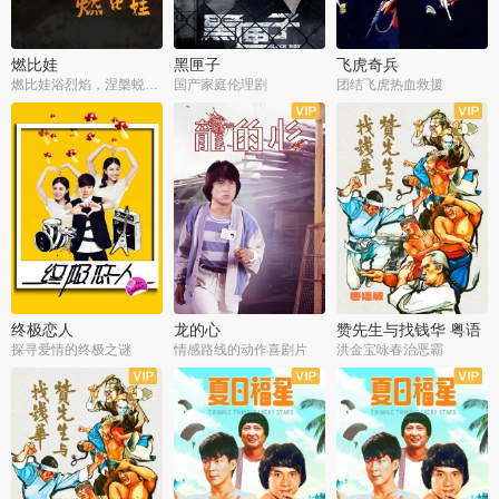
燃比娃
黑匣子
飞虎奇兵
燃比娃浴烈焰，涅槃蜕变成人
国产家庭伦理剧
团结飞虎热血救援
终极恋人
龙的心
赞先生与找钱华 粤语
版
探寻爱情的终极之谜
情感路线的动作喜剧片
洪金宝咏春治恶霸