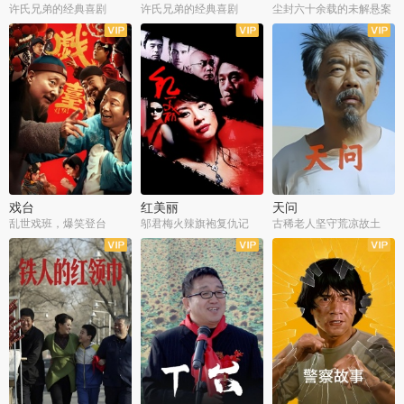
许氏兄弟的经典喜剧
许氏兄弟的经典喜剧
尘封六十余载的未解悬案
戏台
红美丽
天问
乱世戏班，爆笑登台
邬君梅火辣旗袍复仇记
古稀老人坚守荒凉故土