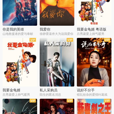
你是我的英雄
我爱你
我要金龟婿 粤语版
山地救援者的爱与奉献
徐静蕾逼佟大为说我爱你
吕秀菱爱上帅气暖男
我要金龟婿
私人采购员
说好不分手
吕秀菱爱上帅气暖男
陌生的匿名消息
错乱纷杂的爱情纠葛戏