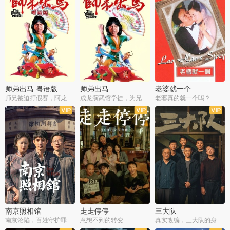
师弟出马 粤语版
师弟出马
老婆就一个
师兄被迫打假赛，阿龙追查斗黑帮
成龙演武馆学徒，为兄搏命战黑道
老婆真的就一个吗？
南京照相馆
走走停停
三大队
南京沦陷，百姓守护罪证底片
意想不到的转变
真实改编，三大队的身世浮沉