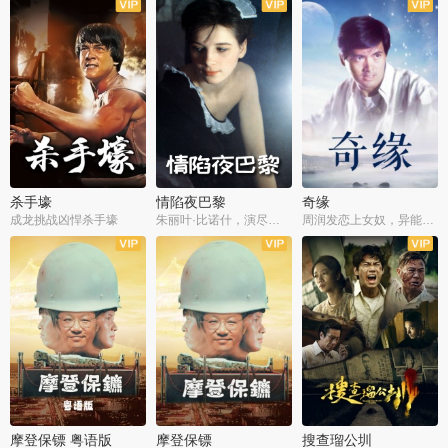
杀手壕
情陷夜巴黎
奇缘
成龙挑战凶悍杀手壕
朱丽叶·比诺什，演尽失爱之痛
周润发恋上女奴，异能护体战邪派
摩登保镖 粤语版
摩登保镖
搜查瑠公圳