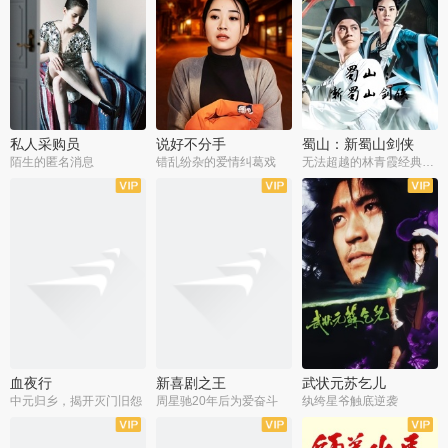
私人采购员
说好不分手
蜀山：新蜀山剑侠
陌生的匿名消息
错乱纷杂的爱情纠葛戏
无法超越的林青霞经典角色
血夜行
新喜剧之王
武状元苏乞儿
中元归乡，揭开灭门旧怨
周星驰20年后为爱奋斗
纨绔星爷触底逆袭