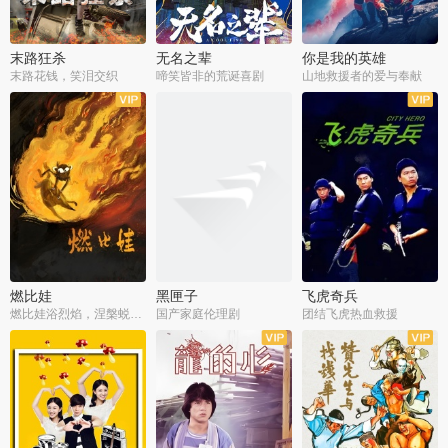
末路狂杀
无名之辈
你是我的英雄
末路花钱，笑泪交织
啼笑皆非的荒诞喜剧
山地救援者的爱与奉献
燃比娃
黑匣子
飞虎奇兵
燃比娃浴烈焰，涅槃蜕变成人
国产家庭伦理剧
团结飞虎热血救援