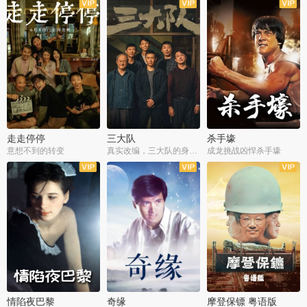
走走停停
三大队
杀手壕
意想不到的转变
真实改编，三大队的身世浮沉
成龙挑战凶悍杀手壕
情陷夜巴黎
奇缘
摩登保镖 粤语版