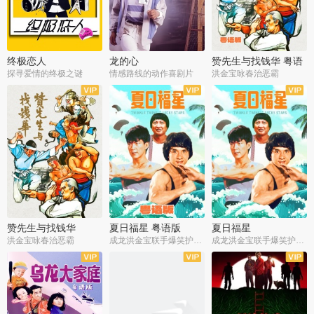
终极恋人
龙的心
赞先生与找钱华 粤语
版
探寻爱情的终极之谜
情感路线的动作喜剧片
洪金宝咏春治恶霸
赞先生与找钱华
夏日福星 粤语版
夏日福星
洪金宝咏春治恶霸
成龙洪金宝联手爆笑护美女
成龙洪金宝联手爆笑护美女