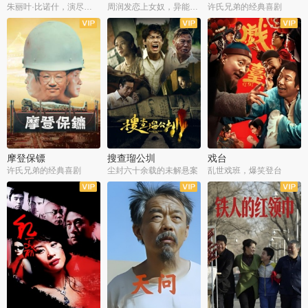
朱丽叶·比诺什，演尽失爱之痛
周润发恋上女奴，异能护体战邪派
许氏兄弟的经典喜剧
摩登保镖
搜查瑠公圳
戏台
许氏兄弟的经典喜剧
尘封六十余载的未解悬案
乱世戏班，爆笑登台