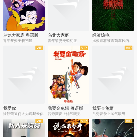
乌龙大家庭 粤语版
乌龙大家庭
绿液惊魂
青年黎姿美貌初显
青年黎姿美貌初显
拯救即将被真菌腐蚀的世界
我爱你
我要金龟婿 粤语版
我要金龟婿
徐静蕾逼佟大为说我爱你
吕秀菱爱上帅气暖男
吕秀菱爱上帅气暖男