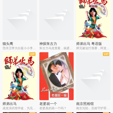
猫头鹰
神探朱古力
师弟出马 粤语版
范侍卫带大白鲨小小李破案寻妃
朱古力乌龙查案，疯婆子神助攻
师兄被迫打假赛，阿龙追查斗黑帮
师弟出马
老婆就一个
南京照相馆
成龙演武馆学徒，为兄搏命战黑道
老婆真的就一个吗？
南京沦陷，百姓守护罪证底片