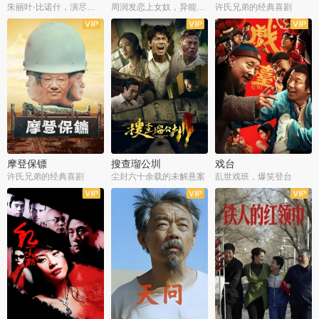
朱丽叶·比诺什，演尽失爱之痛
周润发恋上女奴，异能护体战邪派
许氏兄弟的经典喜剧
摩登保镖
搜查瑠公圳
戏台
许氏兄弟的经典喜剧
尘封六十余载的未解悬案
乱世戏班，爆笑登台