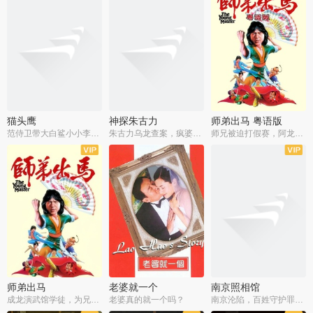
猫头鹰
神探朱古力
师弟出马 粤语版
范侍卫带大白鲨小小李破案寻妃
朱古力乌龙查案，疯婆子神助攻
师兄被迫打假赛，阿龙追查斗黑帮
师弟出马
老婆就一个
南京照相馆
成龙演武馆学徒，为兄搏命战黑道
老婆真的就一个吗？
南京沦陷，百姓守护罪证底片