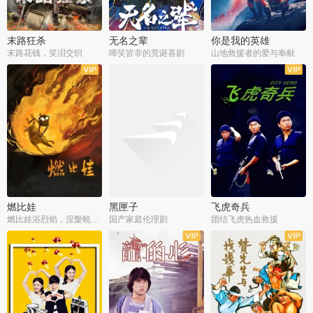
末路狂杀
无名之辈
你是我的英雄
末路花钱，笑泪交织
啼笑皆非的荒诞喜剧
山地救援者的爱与奉献
燃比娃
黑匣子
飞虎奇兵
燃比娃浴烈焰，涅槃蜕变成人
国产家庭伦理剧
团结飞虎热血救援