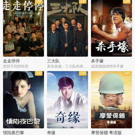
走走停停
三大队
杀手壕
意想不到的转变
真实改编，三大队的身世浮沉
成龙挑战凶悍杀手壕
情陷夜巴黎
奇缘
摩登保镖 粤语版