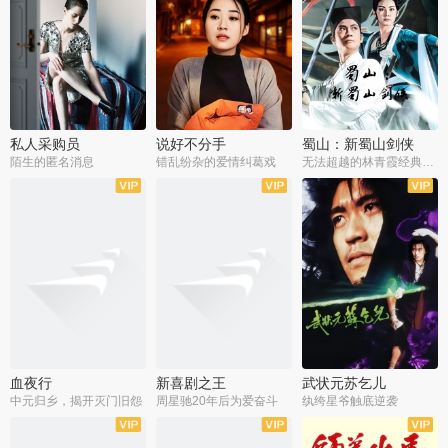
私人采购员
说好不分手
蜀山：新蜀山剑侠
陌生的匿名消息
错乱纷杂的爱情纠葛戏
无法超越的林青霞经典角色
血夜行
新喜剧之王
武状元苏乞儿
中元归乡，揭开灭门旧怨
周星驰20年后为爱奋斗
纨绔星爷触底逆袭