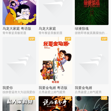
乌龙大家庭 粤语版
乌龙大家庭
绿液惊魂
青年黎姿美貌初显
青年黎姿美貌初显
拯救即将被真菌腐蚀的世界
我爱你
我要金龟婿 粤语版
我要金龟婿
徐静蕾逼佟大为说我爱你
吕秀菱爱上帅气暖男
吕秀菱爱上帅气暖男