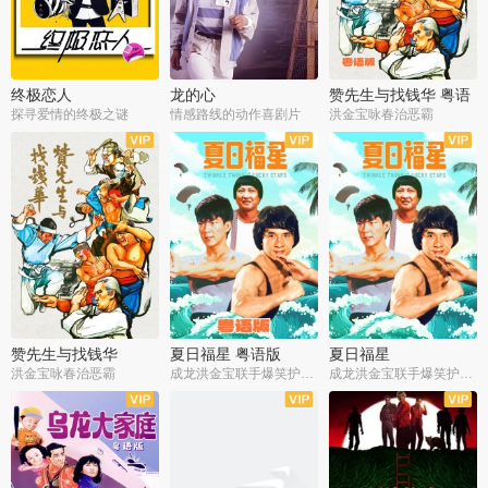
终极恋人
龙的心
赞先生与找钱华 粤语
版
探寻爱情的终极之谜
情感路线的动作喜剧片
洪金宝咏春治恶霸
赞先生与找钱华
夏日福星 粤语版
夏日福星
洪金宝咏春治恶霸
成龙洪金宝联手爆笑护美女
成龙洪金宝联手爆笑护美女